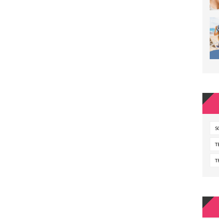
S
T
T