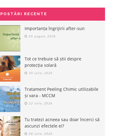
POSTĂRI RECENTE
Importanța îngrijirii after-sun
05 august, 2026
Tot ce trebuie să știi despre
protecția solară
30 iulie, 2026
Tratament Peeling Chimic utilizabile
și vara - MCCM
22 iulie, 2026
Tu tratezi acneea sau doar încerci să
ascunzi efectele ei?
08 iulie, 2026