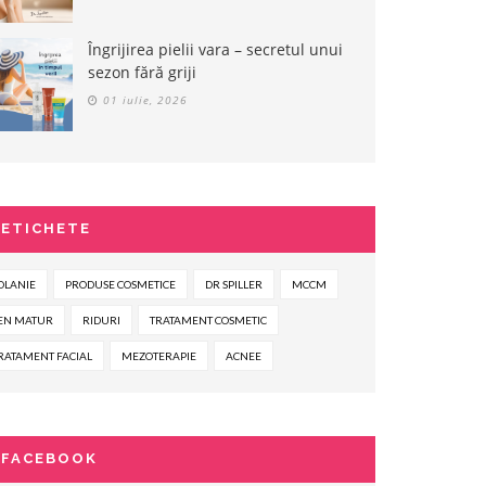
Îngrijirea pielii vara – secretul unui
sezon fără griji
01 iulie, 2026
ETICHETE
OLANIE
PRODUSE COSMETICE
DR SPILLER
MCCM
EN MATUR
RIDURI
TRATAMENT COSMETIC
RATAMENT FACIAL
MEZOTERAPIE
ACNEE
FACEBOOK