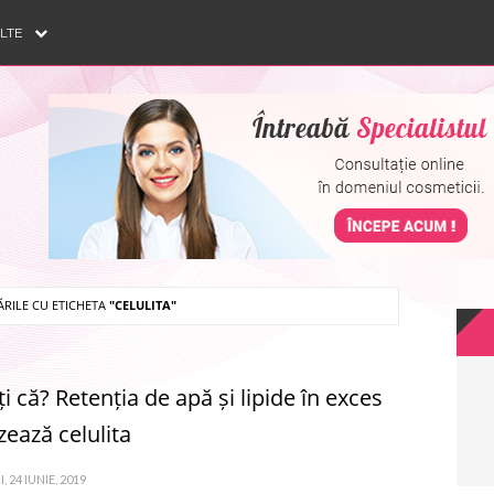
ULTE
ĂRILE CU ETICHETA
"CELULITA"
ți că? Retenția de apă și lipide în exces
zează celulita
 24 IUNIE, 2019