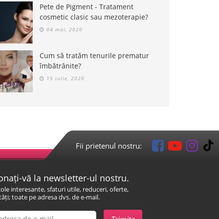
Pete de Pigment - Tratament
cosmetic clasic sau mezoterapie?
04 mai, 2020
Cum să tratăm tenurile prematur
îmbătrânite?
15 iulie, 2020
Fii prietenul nostru:
nați-vă la newsletter-ul nostru.
cole interesante, sfaturi utile, reduceri, oferte,
ăți; toate pe adresa dvs. de e-mail.