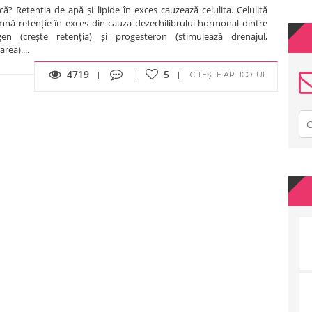
 că? Retenția de apă și lipide în exces cauzează celulita. Celulită
mnă retenție în exces din cauza dezechilibrului hormonal dintre
gen (crește retenția) și progesteron (stimulează drenajul,
area)....
4719
5
CITEȘTE ARTICOLUL