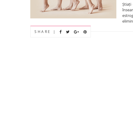
Știați
însea
estro
elimin
SHARE |