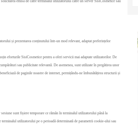
n solicitarea emisă de către terminalul utilizatorului către un server SisiCosmetice sau
zatorului și prezentarea conținutului într-un mod relevant, adaptat preferințelor
sțin eforturile SisiCosmetice pentru a oferi servicii mai adaptate utilizatorilor. De
 cumpărături sau publicitate relevantă. De asemenea, sunt utilizate în pregătirea unor
 beneficiază de paginile noastre de internet, permițându-ne îmbunătățirea structurii și
 sesiune sunt fișiere temporare ce rămân în terminalul utilizatorului până la
e terminalul utilizatorului pe o perioadă determinată de parametrii cookie-ului sau