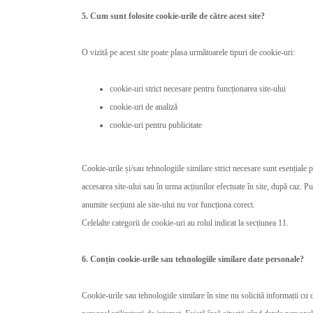
5. Cum sunt folosite cookie-urile de către acest site?
O vizită pe acest site poate plasa următoarele tipuri de cookie-uri:
cookie-uri strict necesare pentru funcționarea site-ului
cookie-uri de analiză
cookie-uri pentru publicitate
Cookie-urile și/sau tehnologiile similare strict necesare sunt esențiale 
accesarea site-ului sau în urma acțiunilor efectuate în site, după caz. 
anumite secțiuni ale site-ului nu vor funcționa corect.
Celelalte categorii de cookie-uri au rolul indicat la secțiunea 11.
6. Conțin cookie-urile sau tehnologiile similare date personale?
Cookie-urile sau tehnologiile similare în sine nu solicită informații cu ca