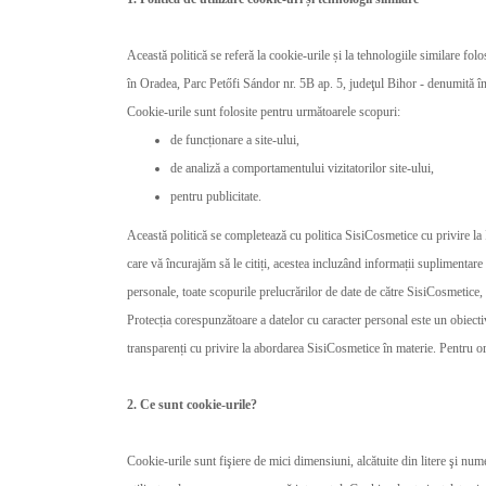
Această politică se referă la cookie-urile și la tehnologiile similare fo
în Oradea, Parc Petőfi Sándor nr. 5B ap. 5, judeţul Bihor - denumită î
Cookie-urile sunt folosite pentru următoarele scopuri:
de funcționare a site-ului,
de analiză a comportamentului vizitatorilor site-ului,
pentru publicitate.
Această politică se completează cu politica SisiCosmetice cu privire la
care vă încurajăm să le citiți, acestea incluzând informații suplimentare
personale, toate scopurile prelucrărilor de date de către SisiCosmetice, 
Protecția corespunzătoare a datelor cu caracter personal este un obiecti
transparenți cu privire la abordarea SisiCosmetice în materie. Pentru o
2. Ce sunt cookie-urile?
Cookie-urile sunt fişiere de mici dimensiuni, alcătuite din litere şi nu