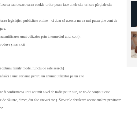
efuzarea sau dezactivarea cookie-urilor poate face unele site-uri sau părți ale site-
rea legislației, publicitate online – ci doar că aceasta nu va mai putea ține cont de
gare.
autentificarea unui utilizator prin intermediul unui cont):
produse și servicii
et (opțiuni family mode, funcții de safe search)
afișări a unei reclame pentru un anumit utilizator pe un site
ar fi confirmarea unui anumit nivel de trafic pe un site, ce tip de conținut este
e căutare, direct, din alte site-uri etc.). Site-urile derulează aceste analize privitoare
or.