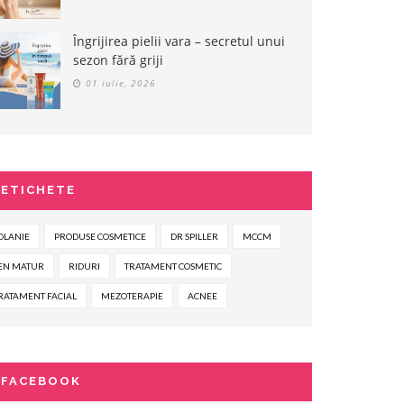
Îngrijirea pielii vara – secretul unui
sezon fără griji
01 iulie, 2026
ETICHETE
OLANIE
PRODUSE COSMETICE
DR SPILLER
MCCM
EN MATUR
RIDURI
TRATAMENT COSMETIC
RATAMENT FACIAL
MEZOTERAPIE
ACNEE
FACEBOOK