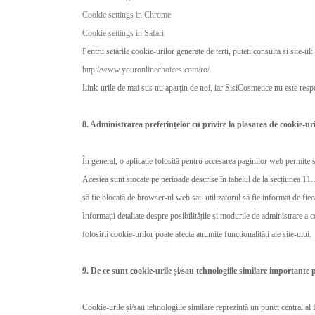
Cookie settings in Chrome
Cookie settings in Safari
Pentru setarile cookie-urilor generate de terti, puteti consulta si site-ul:
http://www.youronlinechoices.com/ro/
Link-urile de mai sus nu aparțin de noi, iar SisiCosmetice nu este resp
8. Administrarea preferințelor cu privire la plasarea de cookie-ur
În general, o aplicație folosită pentru accesarea paginilor web permite s
Acestea sunt stocate pe perioade descrise în tabelul de la secțiunea 11.
să fie blocată de browser-ul web sau utilizatorul să fie informat de fiec
Informații detaliate despre posibilitățile și modurile de administrare a c
folosirii cookie-urilor poate afecta anumite funcționalități ale site-ului.
9. De ce sunt cookie-urile și/sau tehnologiile similare importante
Cookie-urile și/sau tehnologiile similare reprezintă un punct central al 