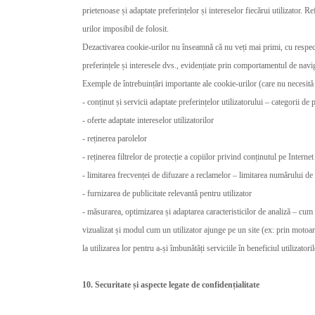
prietenoase și adaptate preferințelor și intereselor fiecărui utilizator. R
urilor imposibil de folosit.
Dezactivarea cookie-urilor nu înseamnă că nu veți mai primi, cu respecta
preferințele și interesele dvs., evidențiate prin comportamentul de navi
Exemple de întrebuințări importante ale cookie-urilor (care nu necesită 
- conținut și servicii adaptate preferințelor utilizatorului – categorii de 
- oferte adaptate intereselor utilizatorilor
- reținerea parolelor
- reținerea filtrelor de protecție a copiilor privind conținutul pe Intern
- limitarea frecvenței de difuzare a reclamelor – limitarea numărului de 
- furnizarea de publicitate relevantă pentru utilizator
- măsurarea, optimizarea și adaptarea caracteristicilor de analiză – cum 
vizualizat și modul cum un utilizator ajunge pe un site (ex: prin motoare d
la utilizarea lor pentru a-și îmbunătăți serviciile în beneficiul utilizatoril
10. Securitate și aspecte legate de confidențialitate