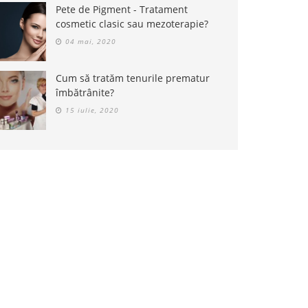
Pete de Pigment - Tratament
cosmetic clasic sau mezoterapie?
04 mai, 2020
Cum să tratăm tenurile prematur
îmbătrânite?
15 iulie, 2020