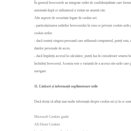
În general browserele au integrate setări de confidențialitate care furniz
automată după ce utilizatorul a vizitat un anumit site.
Alte aspecte de securitate legate de cookie-uri:
- particularizarea setărilor browserului în ceea ce privește cookie-urile 
cookie-urilor.
- dacă sunteți singura persoană care utilizează computerul, puteți seta, 
datelor personale de acces.
- dacă împărțiți accesul la calculator, puteți lua în considerare setarea
închideți browserul. Aceasta este o variantă de a accesa site-urile care p
navigare.
11. Linkuri și informații suplimentare utile
Dacă doriți să aflați mai multe informații despre cookie-uri și la ce su
Microsoft Cookies guide
All About Cookies