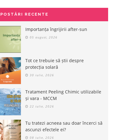
POSTĂRI RECENTE
Importanța îngrijirii after-sun
05 august, 2026
Tot ce trebuie să știi despre
protecția solară
30 iulie, 2026
Tratament Peeling Chimic utilizabile
și vara - MCCM
22 iulie, 2026
Tu tratezi acneea sau doar încerci să
ascunzi efectele ei?
08 iulie, 2026