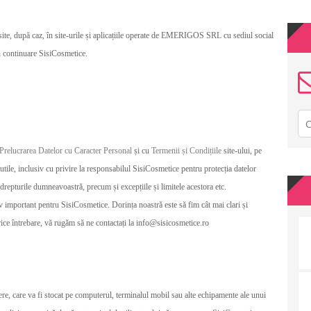
losite, după caz, în site-urile și aplicațiile operate de EMERIGOS SRL cu sediul social
n continuare SisiCosmetice.
Prelucrarea Datelor cu Caracter Personal
și cu
Termenii și Condițiile
site-ului, pe
 utile, inclusiv cu privire la responsabilul SisiCosmetice pentru protecția datelor
drepturile dumneavoastră, precum și excepțiile și limitele acestora etc.
v important pentru SisiCosmetice. Dorința noastră este să fim cât mai clari și
rice întrebare, vă rugăm să ne contactați la info@sisicosmetice.ro
mere, care va fi stocat pe computerul, terminalul mobil sau alte echipamente ale unui