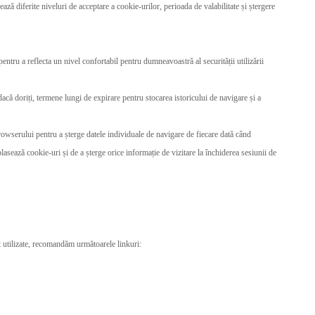
ează diferite niveluri de acceptare a cookie-urilor, perioada de valabilitate și ștergere
pentru a reflecta un nivel confortabil pentru dumneavoastră al securității utilizării
dacă doriți, termene lungi de expirare pentru stocarea istoricului de navigare și a
 browserului pentru a șterge datele individuale de navigare de fiecare dată când
lasează cookie-uri și de a șterge orice informație de vizitare la închiderea sesiunii de
nt utilizate, recomandăm următoarele linkuri: