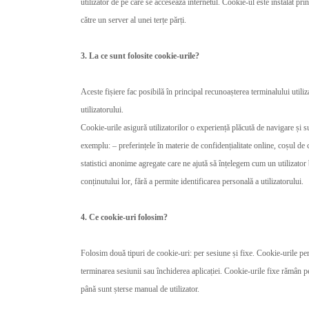
utilizator de pe care se accesează internetul. Cookie-ul este instalat pri
către un server al unei terțe părți.
3. La ce sunt folosite cookie-urile?
Aceste fișiere fac posibilă în principal recunoașterea terminalului utili
utilizatorului.
Cookie-urile asigură utilizatorilor o experiență plăcută de navigare și su
exemplu: – preferințele în materie de confidențialitate online, coșul de
statistici anonime agregate care ne ajută să înțelegem cum un utilizator
conținutului lor, fără a permite identificarea personală a utilizatorului.
4. Ce cookie-uri folosim?
Folosim două tipuri de cookie-uri: per sesiune și fixe. Cookie-urile per
terminarea sesiunii sau închiderea aplicației. Cookie-urile fixe rămân p
până sunt șterse manual de utilizator.