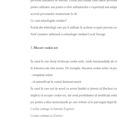
personal utilizatorii de internet. Există însă situații când datele personal
pentru utilizator sau pentru a oferi utilizatorului o experiență mai adapt
accesul persoanelor neautorizate la ele.
Ce sunt tehnologiile similare?
Există alte tehnologii care pot fi utilizate în aceleași scopuri precum co
SisiCosmetice utilizează ca tehnologie similară Local Storage.
7. Blocare cookie-uri
În cazul în care doriți să blocați cookie-urile, unele funcționalități ale s
în folosirea site-ului nostru. De exemplu, blocarea cookie-urilor vă po
- cumpărați online
- vă autentificați în contul dumneavoastră
În cazul în care ești de acord cu aceste limitări și dorești să blochezi 
implicit să accepte cookie-uri, dar aveți posibilitatea să modificați setă
jos pentru a afișa instrucțiunile pe care trebuie să le parcurgeți după 
Cookie settings in Internet Explorer
Cookie settings in Firefox