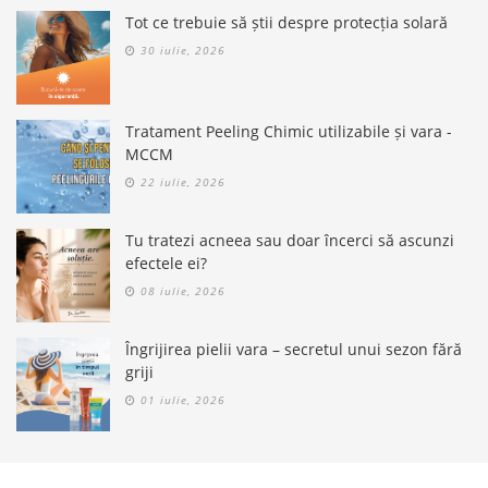
Tot ce trebuie să știi despre protecția solară
30 iulie, 2026
Tratament Peeling Chimic utilizabile și vara -
MCCM
22 iulie, 2026
Tu tratezi acneea sau doar încerci să ascunzi
efectele ei?
08 iulie, 2026
Îngrijirea pielii vara – secretul unui sezon fără
griji
01 iulie, 2026