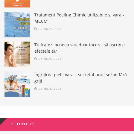
Tratament Peeling Chimic utilizabile și vara -
MCCM
22 iulie, 2026
Tu tratezi acneea sau doar încerci să ascunzi
efectele ei?
08 iulie, 2026
Îngrijirea pielii vara – secretul unui sezon fără
griji
01 iulie, 2026
ETICHETE