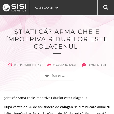
CATEGORII
ȘTIAȚI CĂ? ARMA-CHEIE
ÎMPOTRIVA RIDURILOR ESTE
COLAGENUL!
COMENTARII
VINERI, 05 IULIE, 2019
2042 VIZUALIZARI
ÎMI PLACE
Știați că? Arma-cheie împotriva ridurilor este Colagenul!
După vârsta de 26 de ani sinteza de
colagen
se diminuează anual cu
1,6% ajungând astfel ca la vârsta de 60 de ani să fie diminuată la