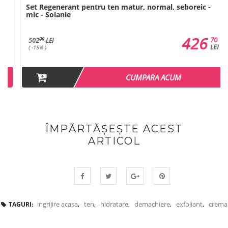
Set Regenerant pentru ten matur, normal, seboreic -
mic - Solanie
426
70
00
502
LEI
LEI
( -15% )
CUMPARA ACUM
ÎMPĂRTĂȘEȘTE ACEST
ARTICOL
ingrijire acasa
,
ten
,
hidratare
,
demachiere
,
exfoliant
,
crema
TAGURI: