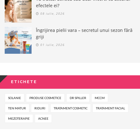
efectele ei?
08 iulie, 2026
Îngrijirea pielii vara – secretul unui sezon fără
griji
01 iulie, 2026
ETICHETE
SOLANIE
PRODUSE COSMETICE
DR SPILLER
MCCM
TEN MATUR
RIDURI
TRATAMENT COSMETIC
TRATAMENT FACIAL
MEZOTERAPIE
ACNEE