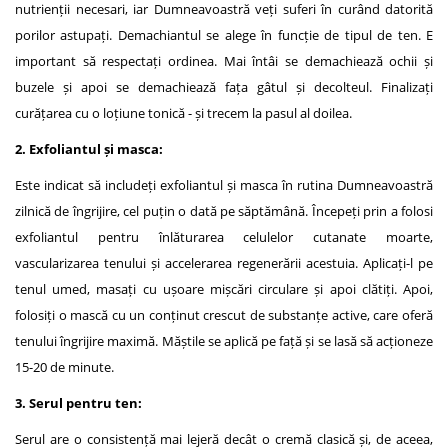
nutrienții necesari, iar Dumneavoastră veți suferi în curând datorită
porilor astupați. Demachiantul se alege în funcție de tipul de ten. E
important să respectați ordinea. Mai întâi se demachiează ochii și
buzele și apoi se demachiează fața gâtul și decolteul. Finalizați
curățarea cu o loțiune tonică - și trecem la pasul al doilea.
2. Exfoliantul și masca:
Este indicat să includeți exfoliantul și masca în rutina Dumneavoastră
zilnică de îngrijire, cel puțin o dată pe săptămână. Începeți prin a folosi
exfoliantul pentru înlăturarea celulelor cutanate moarte,
vascularizarea tenului și accelerarea regenerării acestuia. Aplicați-l pe
tenul umed, masați cu ușoare mișcări circulare și apoi clătiți. Apoi,
folosiți o mască cu un conținut crescut de substanțe active, care oferă
tenului îngrijire maximă. Măștile se aplică pe față și se lasă să acționeze
15-20 de minute.
3. Serul pentru ten:
Serul are o consistență mai lejeră decât o cremă clasică și, de aceea,