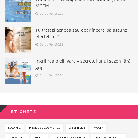
MCCM
22 iulie, 2026
Tu tratezi acneea sau doar încerci să ascunzi
efectele ei?
08 iulie, 2026
Îngrijirea pielii vara – secretul unui sezon fără
griji
01 iulie, 2026
ETICHETE
SOLANIE
PRODUSE COSMETICE
DR SPILLER
MCCM
TEN MATUR
RIDURI
TRATAMENT COSMETIC
TRATAMENT FACIAL