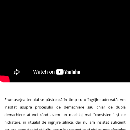
Frumusețea tenului se păstrează în timp cu o îngrijire adecvată. Am
insistat asupra procesului de demachiere sau chiar de dublă
demachiere atunci când avem un machiaj mai ”consistent” și de
hidratare, în ritualul de îngrijire zilnică, dar nu am insistat suficient
asupra importanței utilizării serurilor cosmetice și nici asupra efectelor