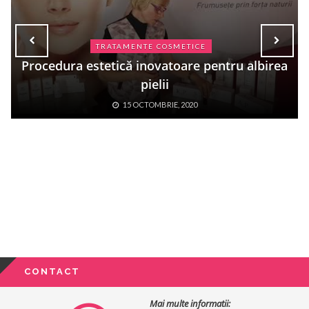
TRATAMENTE COSMETICE
Procedura estetică inovatoare pentru albirea
Mez
pielii
15 OCTOMBRIE, 2020
CONTACT
Mai multe informatii: