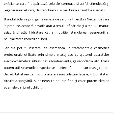
exfoliante care îndepărtează celulele cornoase și astfel stimulează și
regenerarea celulară, dar facilitează și o mai bună absorbție a serului.
Brandul Solanie prin gama variată de seruri a liniei Skin Nectar, pe care
le produce, acoperă nevoile atât a tenului tânăr cât și a tenului matur,
asigurând atât hidratare cât și nutriție, stimularea regenerării și
neutralizarea radicalilor liberi.
Serurile pot fi înserate, de asemenea, în tratamentele cosmetice
profesionale utilizate prin simplu masaj sau cu ajutorul aparatelor
electro-cosmetice: ultrasunet, radiofrecvență, galvanoderm, etc. Acasă
putem utiliza serurile în special seara efectuând un ușor masaj cu role
de Jad. Astfel realizăm și o relaxare a musculaturii faciale, îmbunătățim
circulația sangvină, sunt netezite ridurile fine și chiar putem elimina
edemele din jurul ochilor.