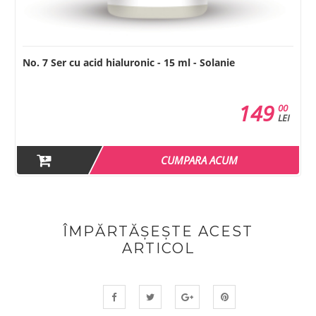
 cu acid hialuronic - 15 ml - Solanie
Ser antirid p
- Solanie
149
00
00
139
LEI
LEI
( -24% )
CUMPARA ACUM
ÎMPĂRTĂȘEȘTE ACEST
ARTICOL