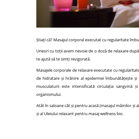
Știați că? Masajul corporal executat cu regularitate îmb
Uneori cu toții avem nevoie de o doză de relaxare după o
te ajută să te simți revigorată.
Masajele corporale de relaxare executate cu regularitat
de hidratare și hrănire al epidermei îmbunătățește și
musculaturii este intensificată circulația sangvină ș
organismului.
Atât în saloane cât și pentru acasă (masajul mâinilor și 
și al Uleiului relaxant pentru masaj wellness bio.