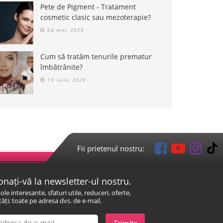
Pete de Pigment - Tratament
cosmetic clasic sau mezoterapie?
04 mai, 2020
Cum să tratăm tenurile prematur
îmbătrânite?
15 iulie, 2020
Fii prietenul nostru:
nați-vă la newsletter-ul nostru.
cole interesante, sfaturi utile, reduceri, oferte,
ăți; toate pe adresa dvs. de e-mail.