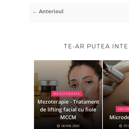
← Anterioul
TE-AR PUTEA INT
MEZOTERAPIA
Mezoterapie - Tratament
de lifting facial cu fiole
INFOR
MCCM
Microd
06 MAI, 2020
25 