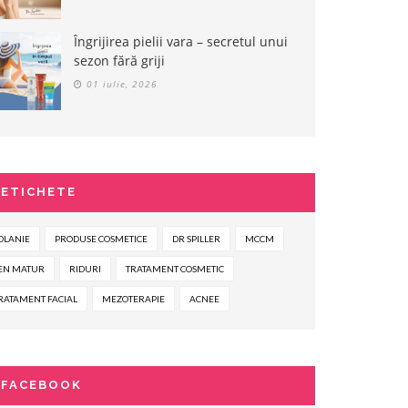
59
39
00
20
00
49
LEI
8
LEI
LEI
( -20% )
( 
Îngrijirea pielii vara – secretul unui
sezon fără griji
CUMPARA ACUM
CUMPARA ACUM
01 iulie, 2026
ETICHETE
OLANIE
PRODUSE COSMETICE
DR SPILLER
MCCM
EN MATUR
RIDURI
TRATAMENT COSMETIC
RATAMENT FACIAL
MEZOTERAPIE
ACNEE
FACEBOOK