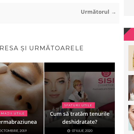
Următorul →
ERESA ȘI URMĂTOARELE
SFATURI UTILE
Cum să tratăm tenurile
MAȚII UTILE
ermabraziunea
deshidratate?
OCTOMBRIE, 2019
07 IULIE, 2020