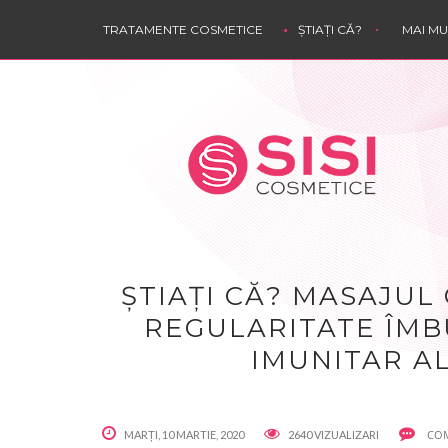
TRATAMENTE COSMETICE
ȘTIAȚI CĂ?
MAI M
ȘTIAȚI CĂ? MASAJUL
REGULARITATE ÎMB
IMUNITAR A
COM
MARȚI, 10 MARTIE, 2020
2640 VIZUALIZARI