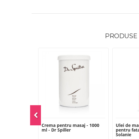
PRODUSE
-22%
u masline -
Crema pentru masaj - 1000
Ulei de ma
e
ml - Dr Spiller
pentru fata
Solanie