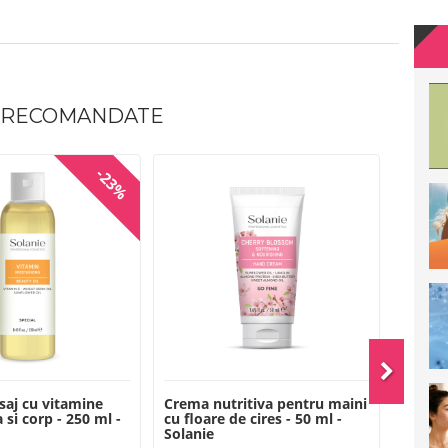
 RECOMANDATE
-23%
saj cu vitamine
Crema nutritiva pentru maini
Crema
 si corp - 250 ml -
cu floare de cires - 50 ml -
cu col
Solanie