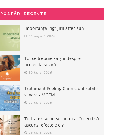
POSTĂRI RECENTE
Importanța îngrijirii after-sun
05 august, 2026
-20%
Tot ce trebuie să știi despre
protecția solară
30 iulie, 2026
Tratament Peeling Chimic utilizabile
și vara - MCCM
22 iulie, 2026
Tu tratezi acneea sau doar încerci să
 de masaj fermizanta
Crema hidratanta pentru
Cr
ascunzi efectele ei?
agen - 250 ml - Solanie
maini si picioare - 250 ml -
10
Solanie
08 iulie, 2026