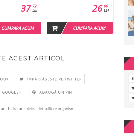
37
26
72
00
LEI
LEI
CUMPARA ACUM
CUMPARA ACUM
E ACEST ARTICOL
S
BOOK
ÎMPĂRTĂȘEȘTE PE TWITTER
T
E GOOGLE+
ADAUGĂ UN PIN
T
tar
,
hidratare piele
,
detoxifiere organism