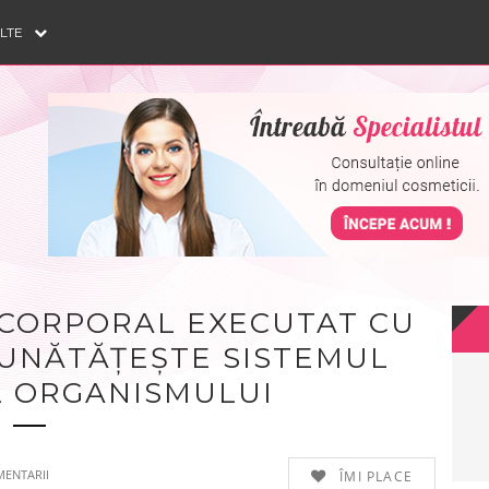
ULTE
 CORPORAL EXECUTAT CU
UNĂTĂȚEȘTE SISTEMUL
L ORGANISMULUI
ENTARII
ÎMI PLACE