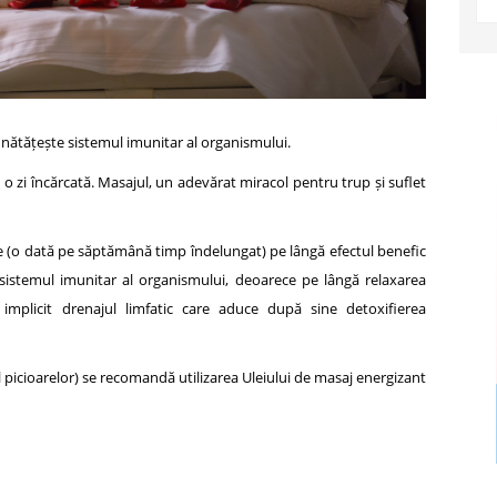
unătățește sistemul imunitar al organismului.
 zi încărcată. Masajul, un adevărat miracol pentru trup și suflet
e (o dată pe săptămână timp îndelungat) pe lângă efectul benefic
 sistemul imunitar al organismului, deoarece pe lângă relaxarea
i implicit drenajul limfatic care aduce după sine detoxifierea
al picioarelor) se recomandă utilizarea Uleiului de masaj energizant