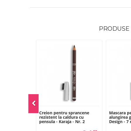
PRODUSE
efect matifiant
Creion pentru sprancene
Mascara pe
3 g - Karaja -
rezistent la caldura cu
alungirea 
1
pensula - Karaja - Nr. 2
Design - 7 