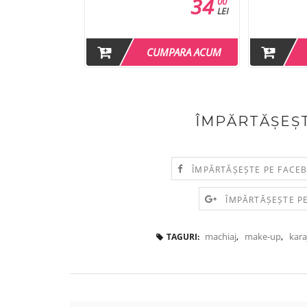
85
34
00
00
LEI
LEI
MPARA ACUM
CUMPARA ACUM
ÎMPĂRTĂȘEȘT
ÎMPĂRTĂȘEȘTE PE FACE
ÎMPĂRTĂȘEȘTE P
machiaj
,
make-up
,
kara
TAGURI: