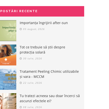
POSTĂRI RECENTE
Importanța îngrijirii after-sun
05 august, 2026
Tot ce trebuie să știi despre
protecția solară
30 iulie, 2026
Tratament Peeling Chimic utilizabile
și vara - MCCM
22 iulie, 2026
 sprancene rezistent la
Paleta cu 9 farduri de ochi -
Cr
Tu tratezi acneea sau doar încerci să
 trasare precisa - Micro
Wonder Sculpt - K-Light -
- 
ascunzi efectele ei?
ner - Karaja - Nr. 2
Karaja - Nr. 2
Ka
08 iulie, 2026