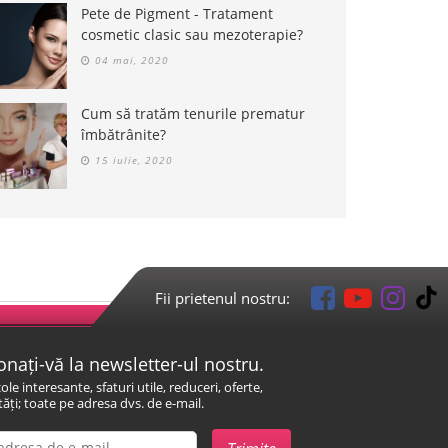
Pete de Pigment - Tratament
cosmetic clasic sau mezoterapie?
04 mai, 2020
Cum să tratăm tenurile prematur
îmbătrânite?
15 iulie, 2020
Fii prietenul nostru:
nați-vă la newsletter-ul nostru.
cole interesante, sfaturi utile, reduceri, oferte,
ăți; toate pe adresa dvs. de e-mail.