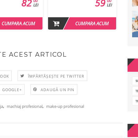
82
59
00
00
LEI
LEI
CUMPARA ACUM
CUMPARA ACUM
E ACEST ARTICOL
BOOK
ÎMPĂRTĂȘEȘTE PE TWITTER
S
E GOOGLE+
ADAUGĂ UN PIN
T
T
ja
,
machiaj profesional
,
make-up profesional