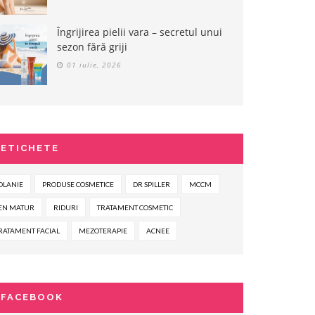
55
162
00
00
LEI
LEI
Îngrijirea pielii vara – secretul unui
sezon fără griji
CUMPARA ACUM
CUMPARA ACUM
01 iulie, 2026
ETICHETE
OLANIE
PRODUSE COSMETICE
DR SPILLER
MCCM
EN MATUR
RIDURI
TRATAMENT COSMETIC
RATAMENT FACIAL
MEZOTERAPIE
ACNEE
FACEBOOK