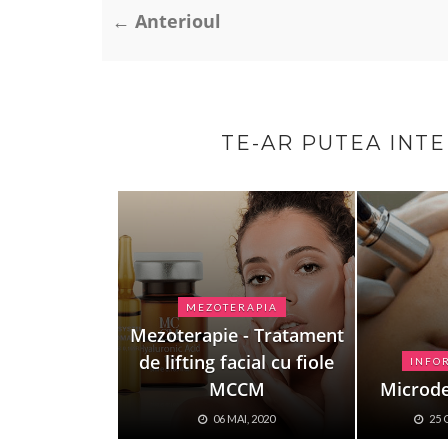
← Anterioul
TE-AR PUTEA INT
MEZOTERAPIA
Mezoterapie - Tratament
de lifting facial cu fiole
INFOR
MCCM
Microd
06 MAI, 2020
25 