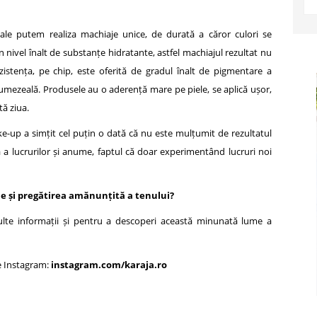
sale putem realiza machiaje unice, de durată a căror culori se
nivel înalt de substanțe hidratante, astfel machiajul rezultat nu
ezistența, pe chip, este oferită de gradul înalt de pigmentare a
a umezeală. Produsele au o aderență mare pe piele, se aplică ușor,
tă ziua.
-up a simțit cel puțin o dată că nu este mulțumit de rezultatul
 a lucrurilor și anume, faptul că doar experimentând lucruri noi
ne și pregătirea amănunțită a tenului?
te informații și pentru a descoperi această minunată lume a
re Instagram:
instagram.com/karaja.ro