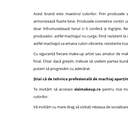
Acest brand este maestrul culorilor. Prin produsele 
armonizează foarte bine. Produsele cosmetice conțin un 
doar înfrumusețează tenul ci îi conferă și îngrijire. R
produselor, astfel machiajul nu curge, fiind rezistent l
astfel machiajul va emana culori vibrante, rezistente toa
Cu siguranță fiecare make-up artist sau amator de make
final. Chiar dacă greșim, trebuie să vedem partea bună
putem să progresăm cu adevărat.
Știai că de tehnica profesională de machiaj aparți
Te invităm să accesezi
sisimakeup.ro
pentru mai mul
culorilor.
Vă invităm cu mare drag să vizitați rețeaua de socializa