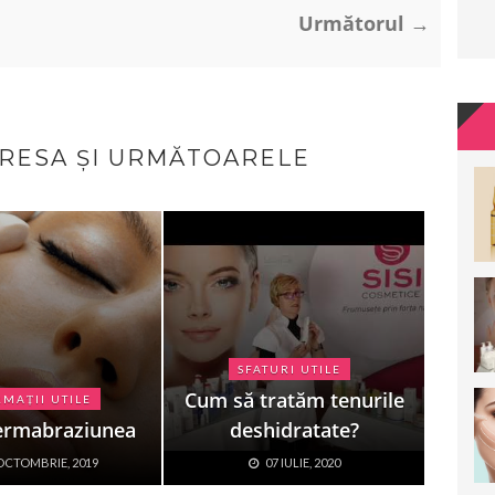
Următorul →
ERESA ȘI URMĂTOARELE
SFATURI UTILE
Cum să tratăm tenurile
MAȚII UTILE
ermabraziunea
deshidratate?
OCTOMBRIE, 2019
07 IULIE, 2020