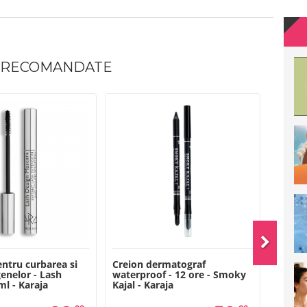
 RECOMANDATE
ntru curbarea si
Creion dermatograf
Creion
genelor - Lash
waterproof - 12 ore - Smoky
apa cu
ml - Karaja
Kajal - Karaja
Browli