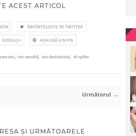
E ACEST ARTICOL
BOOK
ÎMPĂRTĂȘEȘTE PE TWITTER
E GOOGLE+
ADAUGĂ UN PIN
zare ten
,
ten sensibil
,
ten deshidratat
,
dr spiller
Următorul →
ERESA ȘI URMĂTOARELE