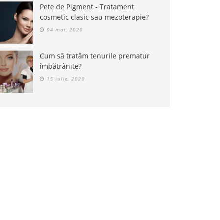
Pete de Pigment - Tratament
cosmetic clasic sau mezoterapie?
04 mai, 2020
Cum să tratăm tenurile prematur
îmbătrânite?
15 iulie, 2020