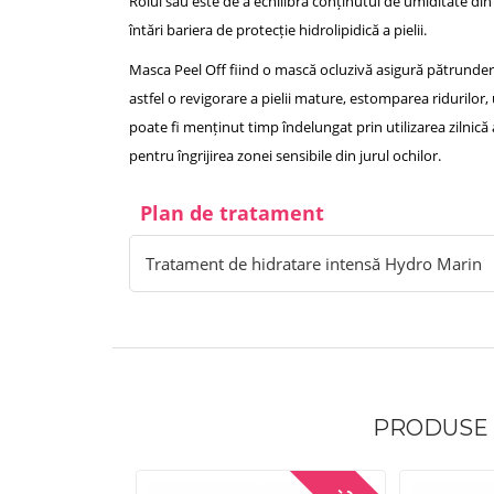
Rolul său este de a echilibra conținutul de umiditate din
întări bariera de protecție hidrolipidică a pielii.
Masca Peel Off fiind o mască ocluzivă asigură pătrunderea
astfel o revigorare a pielii mature, estomparea ridurilor, 
poate fi menținut timp îndelungat prin utilizarea zilnică a
pentru îngrijirea zonei sensibile din jurul ochilor.
Plan de tratament
Tratament de hidratare intensă Hydro Marin
PRODUSE