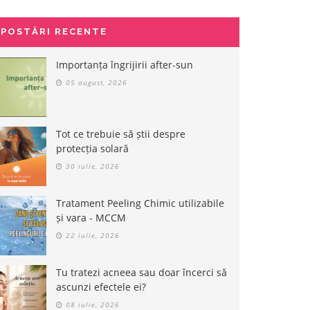
POSTĂRI RECENTE
Importanța îngrijirii after-sun
05 august, 2026
Tot ce trebuie să știi despre
protecția solară
30 iulie, 2026
Tratament Peeling Chimic utilizabile
și vara - MCCM
22 iulie, 2026
Tu tratezi acneea sau doar încerci să
ascunzi efectele ei?
08 iulie, 2026