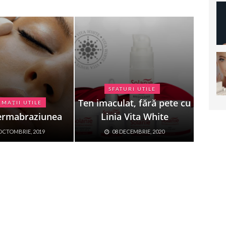
SFATURI UTILE
Ten imaculat, fără pete cu
MAȚII UTILE
ermabraziunea
Linia Vita White
OCTOMBRIE, 2019
08 DECEMBRIE, 2020