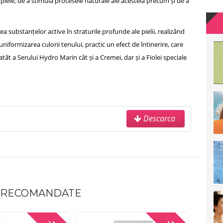
 piele, de a stimula procesele naturale ale acesteia precum și de a
 substanțelor active în straturile profunde ale pielii, realizând
uniformizarea culorii tenului, practic un efect de întinerire, care
tât a Serului Hydro Marin cât și a Cremei, dar și a Fiolei speciale
Descarca
 RECOMANDATE