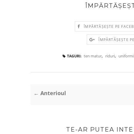
ÎMPĂRTĂȘEȘT
ÎMPĂRTĂȘEȘTE PE FACE
ÎMPĂRTĂȘEȘTE P
ten matur
,
riduri
,
uniformi
TAGURI:
← Anterioul
TE-AR PUTEA INT