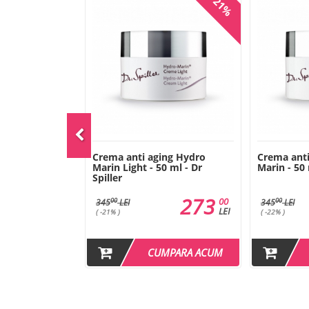
-22%
-21%
curatare Hydro
Crema anti aging Hydro
Crema anti
 Dr Spiller
Marin Light - 50 ml - Dr
Marin - 50 
Spiller
105
273
00
00
00
00
345
LEI
345
LEI
LEI
LEI
( -21% )
( -22% )
MPARA ACUM
CUMPARA ACUM