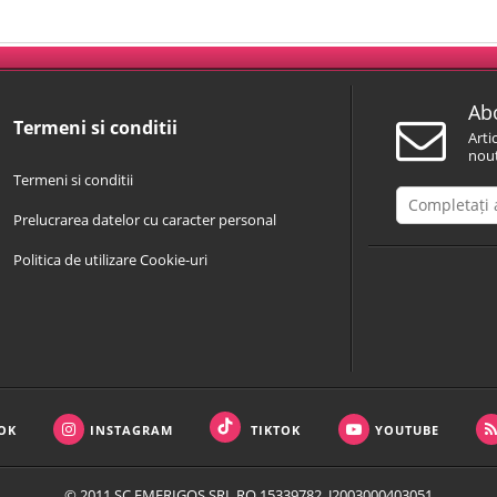
Abo
Termeni si conditii
Arti
nout
Termeni si conditii
Prelucrarea datelor cu caracter personal
Politica de utilizare Cookie-uri
OK
INSTAGRAM
TIKTOK
YOUTUBE
© 2011 SC EMERIGOS SRL RO 15339782, J2003000403051