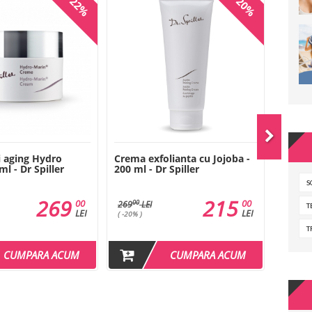
-22%
-20%
 aging Hydro
Crema exfolianta cu Jojoba -
Lotiun
ml - Dr Spiller
200 ml - Dr Spiller
500 ml 
S
269
215
00
00
00
00
269
LEI
229
L
T
LEI
LEI
( -20% )
( -23% )
T
CUMPARA ACUM
CUMPARA ACUM