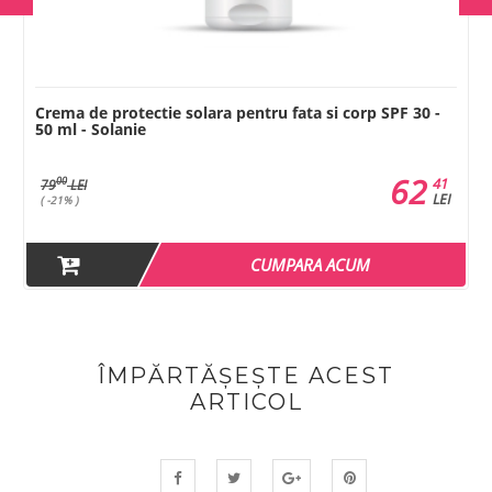
Crema de protectie solara pentru fata si corp SPF 30 -
50 ml - Solanie
62
41
00
79
LEI
LEI
( -21% )
CUMPARA ACUM
ÎMPĂRTĂȘEȘTE ACEST
ARTICOL