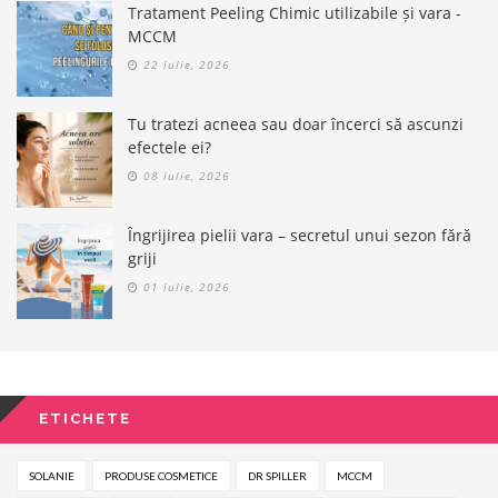
Tratament Peeling Chimic utilizabile și vara -
MCCM
22 iulie, 2026
Tu tratezi acneea sau doar încerci să ascunzi
efectele ei?
08 iulie, 2026
Îngrijirea pielii vara – secretul unui sezon fără
griji
01 iulie, 2026
ETICHETE
SOLANIE
PRODUSE COSMETICE
DR SPILLER
MCCM