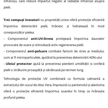
infraroșu, care reduce impactul negativ al radiației infraroșii asupra
pielii.
Trei compuși inovatori
cu proprietăți unice oferă protecție eficientă
împotriva deteriorării pielii, hrănesc și hidratează în mod
corespunzător pielea.
- Componentul
anti-UV-Stress
protejează împotriva daunelor
provocate de soare și stimulează activ regenerarea pielii.
- Componentul
anti-poluare
combate factorii de stres ai mediului,
cum ar fi microparticulele, ajutând la prevenirea deteriorării ADN-ului
-
Uleiul protector
ajută la prevenirea pierderii umidității și conferă
pielii o strălucire proaspătă și sănătoasă pe termen lung.
Tehnologia de protecție UV combinată cu formula calmantă a
extractului din sucul de Aloe Vera, împreună cu pantenolul și alantoina
oferă o protecție eficientă împotriva soarelui în timp ce hrănește
profund pielea.