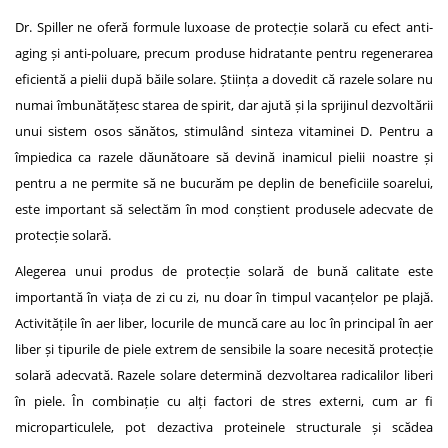
Dr. Spiller ne oferă formule luxoase de protecție solară cu efect anti-
aging și anti-poluare, precum produse hidratante pentru regenerarea
eficientă a pielii după băile solare. Știința a dovedit că razele solare nu
numai îmbunătățesc starea de spirit, dar ajută și la sprijinul dezvoltării
unui sistem osos sănătos, stimulând sinteza vitaminei D. Pentru a
împiedica ca razele dăunătoare să devină inamicul pielii noastre și
pentru a ne permite să ne bucurăm pe deplin de beneficiile soarelui,
este important să selectăm în mod conștient produsele adecvate de
protecție solară.
Alegerea unui produs de protecție solară de bună calitate este
importantă în viața de zi cu zi, nu doar în timpul vacanțelor pe plajă.
Activitățile în aer liber, locurile de muncă care au loc în principal în aer
liber și tipurile de piele extrem de sensibile la soare necesită protecție
solară adecvată. Razele solare determină dezvoltarea radicalilor liberi
în piele. În combinație cu alți factori de stres externi, cum ar fi
microparticulele, pot dezactiva proteinele structurale și scădea