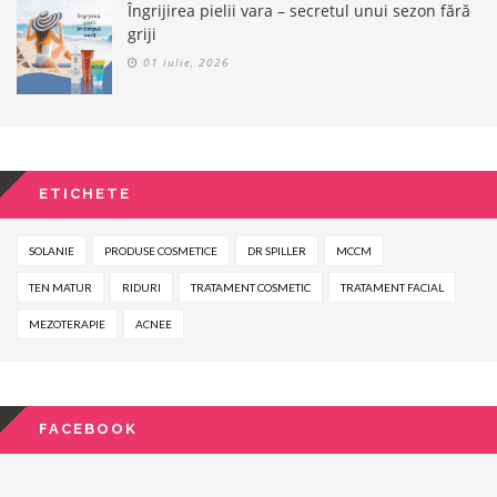
Îngrijirea pielii vara – secretul unui sezon fără
griji
01 iulie, 2026
ETICHETE
SOLANIE
PRODUSE COSMETICE
DR SPILLER
MCCM
TEN MATUR
RIDURI
TRATAMENT COSMETIC
TRATAMENT FACIAL
MEZOTERAPIE
ACNEE
FACEBOOK