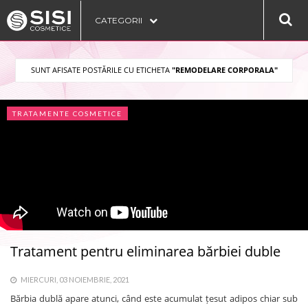
CATEGORII
SUNT AFISATE POSTĂRILE CU ETICHETA
"REMODELARE CORPORALA"
TRATAMENTE COSMETICE
Tratament pentru eliminarea bărbiei duble
MIERCURI, 03 NOIEMBRIE, 2021
Bărbia dublă apare atunci, când este acumulat țesut adipos chiar sub