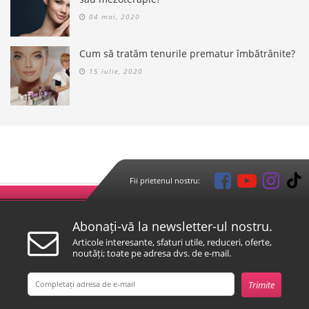
04 mai, 2020
Cum să tratăm tenurile prematur îmbătrânite?
15 iulie, 2020
Fii prietenul nostru:
Abonați-vă la newsletter-ul nostru.
Articole interesante, sfaturi utile, reduceri, oferte,
noutăți; toate pe adresa dvs. de e-mail.