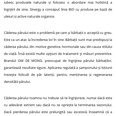
iubesc produsele naturale și folosesc o abordare mai holistică a
îngrijirii de sine, Sinergy a conceput linia BIO cu produse pe bază de
uleiuri și active naturale organice.
Căderea părului este o problemă pe care și bărbații o acceptă cu greu.
Este ca un atac la încrederea lor în sine. Bărbații sunt mai predispuși la
căderea părului, din motive genetice, hormonale sau din cauza stilului
de viață. Însă există multe opţiuni de tratament şi măsuri preventive.
Brandul OM DE MOND, preocupat de îngrijirea părului bărbaților,
garantează rezultate sigure. Aplicarea regulată a șamponului și loțiunii
trezește foliculii de păr latenți, pentru menținerea și regenerarea
densității părului.
Căderea părului toamna nu trebuie să te îngrijoreze, numai dacă este
cu adevărat extrem sau dacă nu se oprește la terminarea sezonului.
Dacă pierderea părului este prelungită sau excesivă, înseamnă că a