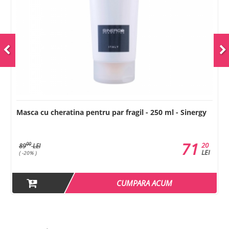
 ml - Sinergy
Masca fortifianta pentru par cu Argan - 250 ml
71
20
LEI
UM
CUMPARA ACUM