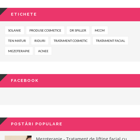
ETICHETE
SOLANIE
PRODUSE COSMETICE
DR SPILLER
MCCM
TEN MATUR
RIDURI
TRATAMENT COSMETIC
TRATAMENT FACIAL
MEZOTERAPIE
ACNEE
FACEBOOK
POSTĂRI POPULARE
Mezoterapie - Tratament de lifting facial cu