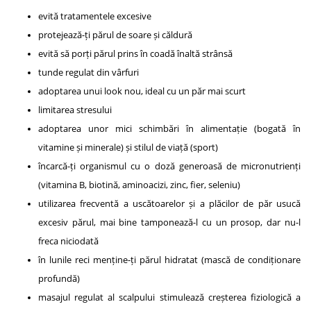
evită tratamentele excesive
protejează-ți părul de soare și căldură
evită să porți părul prins în coadă înaltă strânsă
tunde regulat din vârfuri
adoptarea unui look nou, ideal cu un păr mai scurt
limitarea stresului
adoptarea unor mici schimbări în alimentație (bogată în
vitamine și minerale) și stilul de viață (sport)
încarcă-ți organismul cu o doză generoasă de micronutrienți
(vitamina B, biotină, aminoacizi, zinc, fier, seleniu)
utilizarea frecventă a uscătoarelor și a plăcilor de păr usucă
excesiv părul, mai bine tamponează-l cu un prosop, dar nu-l
freca niciodată
în lunile reci menține-ți părul hidratat (mască de condiționare
profundă)
masajul regulat al scalpului stimulează creșterea fiziologică a