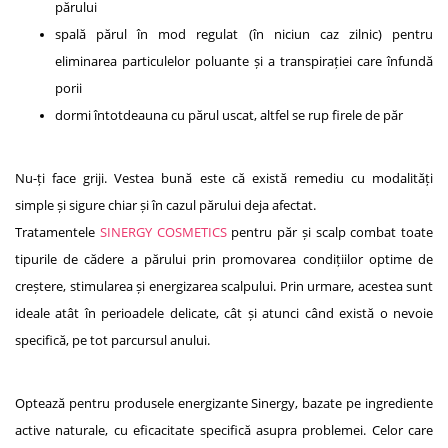
părului
spală părul în mod regulat (în niciun caz zilnic) pentru
eliminarea particulelor poluante și a transpirației care înfundă
porii
dormi întotdeauna cu părul uscat, altfel se rup firele de păr
Nu-ți face griji. Vestea bună este că există remediu cu modalități
simple și sigure chiar și în cazul părului deja afectat.
Tratamentele
SINERGY COSMETICS
pentru păr și scalp combat toate
tipurile de cădere a părului prin promovarea condițiilor optime de
creștere, stimularea și energizarea scalpului. Prin urmare, acestea sunt
ideale atât în perioadele delicate, cât și atunci când există o nevoie
specifică, pe tot parcursul anului.
Optează pentru produsele energizante Sinergy, bazate pe ingrediente
active naturale, cu eficacitate specifică asupra problemei. Celor care