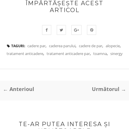
ÎMPĂRTĂȘEȘTE ACEST
ARTICOL
cadere par
,
caderea parului
,
cadere de par
,
alopecie
,
TAGURI:
tratament anticadere
,
tratament anticadere par
,
toamna
,
sinergy
← Anterioul
Următorul →
TE-AR PUTEA INTERESA ȘI