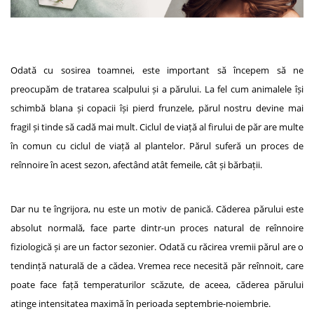
Odată cu sosirea toamnei, este important să începem să ne
preocupăm de tratarea scalpului și a părului. La fel cum animalele își
schimbă blana și copacii își pierd frunzele, părul nostru devine mai
fragil și tinde să cadă mai mult. Ciclul de viață al firului de păr are multe
în comun cu ciclul de viață al plantelor. Părul suferă un proces de
reînnoire în acest sezon, afectând atât femeile, cât și bărbații.
Dar nu te îngrijora, nu este un motiv de panică. Căderea părului este
absolut normală, face parte dintr-un proces natural de reînnoire
fiziologică și are un factor sezonier. Odată cu răcirea vremii părul are o
tendință naturală de a cădea. Vremea rece necesită păr reînnoit, care
poate face față temperaturilor scăzute, de aceea, căderea părului
atinge intensitatea maximă în perioada septembrie-noiembrie.