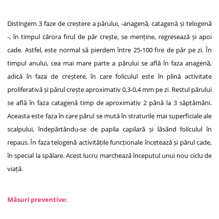
Distingem 3 faze de creștere a părului, -anagenă, catagenă și telogenă
-, în timpul cărora firul de păr crește, se menține, regresează și apoi
cade. Astfel, este normal să pierdem între 25-100 fire de păr pe zi. În
timpul anului, cea mai mare parte a părului se află în faza anagenă,
adică în faza de creștere, în care foliculul este în plină activitate
proliferativă și părul crește aproximativ 0,3-0,4 mm pe zi. Restul părului
se află în faza catagenă timp de aproximativ 2 până la 3 săptămâni.
Aceasta este faza în care părul se mută în straturile mai superficiale ale
scalpului, îndepărtându-se de papila capilară și lăsând foliculul în
repaus. În faza telogenă activitățile funcționale încetează și părul cade,
în special la spălare. Acest lucru marchează începutul unui nou ciclu de
viață.
Măsuri preventive: