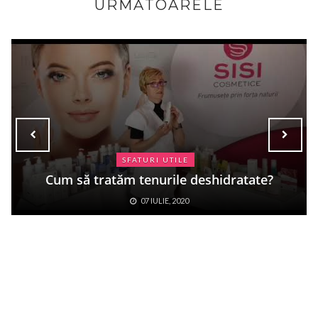
URMĂTOARELE
MEZOTERAPIA
Mezoterapie - Tratament de lifti
eshidratate?
fiole MCCM
06 MAI, 2020