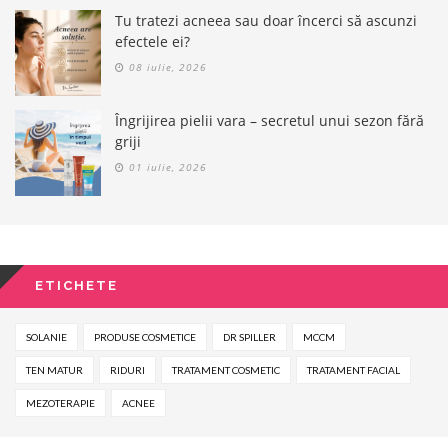
Tu tratezi acneea sau doar încerci să ascunzi
efectele ei?
08 iulie, 2026
Îngrijirea pielii vara – secretul unui sezon fără
griji
01 iulie, 2026
ETICHETE
SOLANIE
PRODUSE COSMETICE
DR SPILLER
MCCM
TEN MATUR
RIDURI
TRATAMENT COSMETIC
TRATAMENT FACIAL
MEZOTERAPIE
ACNEE