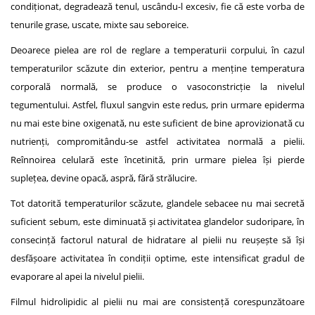
condiționat, degradează tenul, uscându-l excesiv, fie că este vorba de
tenurile grase, uscate, mixte sau seboreice.
Deoarece pielea are rol de reglare a temperaturii corpului, în cazul
temperaturilor scăzute din exterior, pentru a menține temperatura
corporală normală, se produce o vasoconstricție la nivelul
tegumentului. Astfel, fluxul sangvin este redus, prin urmare epiderma
nu mai este bine oxigenată, nu este suficient de bine aprovizionată cu
nutrienți, compromitându-se astfel activitatea normală a pielii.
Reînnoirea celulară este încetinită, prin urmare pielea își pierde
suplețea, devine opacă, aspră, fără strălucire.
Tot datorită temperaturilor scăzute, glandele sebacee nu mai secretă
suficient sebum, este diminuată și activitatea glandelor sudoripare, în
consecință factorul natural de hidratare al pielii nu reușește să își
desfășoare activitatea în condiții optime, este intensificat gradul de
evaporare al apei la nivelul pielii.
Filmul hidrolipidic al pielii nu mai are consistență corespunzătoare