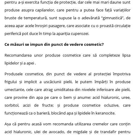
pentru a-și exercita funcția de protecție, dar cele mai mari daune sunt
produse asupra capilarelor, care pentru a putea face față variațiilor
bruste de temperatură, sunt supuse la o adevărată “gimnastică”, de
aceea apar acele înroșiri pasagere, care asociate cu o proastă circulație
periferică pot duce în timp la apariția cuperozei.
Ce măsuri se impun din punct de vedere cosmetic?
Recomandarea unor produse cosmetice care să completeze lipsa
lipidelor și a apei .
Produsele cosmetice, din punct de vedere al protecției împotriva
frigului și implicit a uscăciunii pielii, le putem împărți în produse
umectante, cele care atrag umiditatea din nivelele inferioare ale pielii,
care provine din apa pe care o bem și anume: acid hialuronic, uree,
sorbitol, acizi de fructe; și produse cosmetice ocluzive, care
funcționează ca o barieră, blocând apa și lipidele în keranocite.
Așa că pentru acasă vom recomanda utilizarea cremelor care conțin
acid hialuronic, ulei de avocado, de migdale și de trandafir pentru