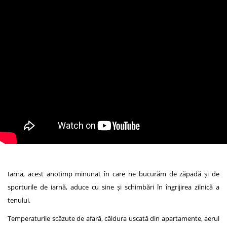
Iarna, acest anotimp minunat în care ne bucurăm de zăpadă și de
sporturile de iarnă, aduce cu sine și schimbări în îngrijirea zilnică a
tenului.
Temperaturile scăzute de afară, căldura uscată din apartamente, aerul