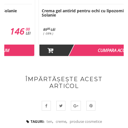
Crema gel antirid pentru ochi cu lipozomi Q10 - 15 ml -
Solanie
55
00
00
89
LEI
LEI
( -38% )
CUMPARA ACUM
ÎMPĂRTĂȘEȘTE ACEST
ARTICOL
ten
,
creme
,
produse cosmetice
TAGURI: