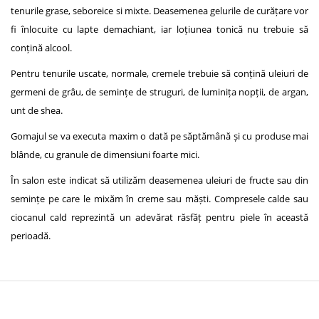
tenurile grase, seboreice si mixte. Deasemenea gelurile de curățare vor
fi înlocuite cu lapte demachiant, iar loțiunea tonică nu trebuie să
conțină alcool.
Pentru tenurile uscate, normale, cremele trebuie să conțină uleiuri de
germeni de grâu, de semințe de struguri, de luminița nopții, de argan,
unt de shea.
Gomajul se va executa maxim o dată pe săptămână și cu produse mai
blânde, cu granule de dimensiuni foarte mici.
În salon este indicat să utilizăm deasemenea uleiuri de fructe sau din
semințe pe care le mixăm în creme sau măști. Compresele calde sau
ciocanul cald reprezintă un adevărat răsfăț pentru piele în această
perioadă.