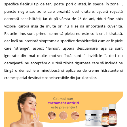
specifice fiecărui tip de ten, poate, pori dilatați, în special în zona T,
puncte negre sau zone care prezintă deshidratare, ușoară roșeață
datorată sensibilității, iar după vârsta de 25 de ani, riduri fine abia
vizibile, cărora însă de multe ori nu li se dă importanța cuvenită.
Ridurile fine, sunt primul semn că pielea nu este suficient hidratată,
dar încă nu prezintă simptomele specifice deshidratării cum ar fi: piele
care “strânge”, aspect “făinos”, ușoară descuamare, așa că sunt
ignorate din mai multe motive: încă sunt “ invizibile “, deci nu
deranjează, nu acceptăm o rutină zilnică riguroasă care să includă pe
lângă o demachiere minuțioasă și aplicarea de creme hidratante și
creme special destinate zonei sensibile din jurul ochilor.