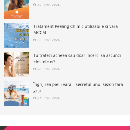
30 iulie, 2026
Tratament Peeling Chimic utilizabile și vara -
MCCM
22 iulie, 2026
Tu tratezi acneea sau doar încerci să ascunzi
efectele ei?
08 iulie, 2026
Îngrijirea pielii vara – secretul unui sezon fără
griji
01 iulie, 2026