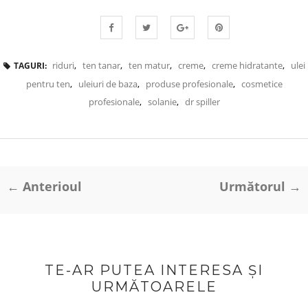
riduri
,
ten tanar
,
ten matur
,
creme
,
creme hidratante
,
ulei
TAGURI:
pentru ten
,
uleiuri de baza
,
produse profesionale
,
cosmetice
profesionale
,
solanie
,
dr spiller
← Anterioul
Următorul →
TE-AR PUTEA INTERESA ȘI
URMĂTOARELE