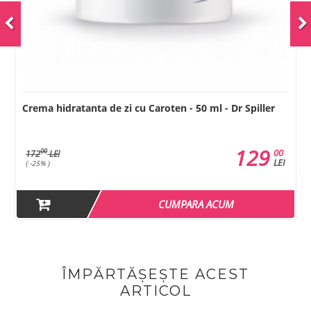
Crema hidratanta de zi cu Caroten - 50 ml - Dr Spiller
129
00
00
172
LEI
LEI
( -25% )
CUMPARA ACUM
ÎMPĂRTĂȘEȘTE ACEST
ARTICOL