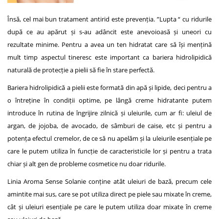
Însă, cel mai bun tratament antirid este prevenția. ”Lupta “ cu ridurile
după ce au apărut și s-au adâncit este anevoioasă și uneori cu
rezultate minime. Pentru a avea un ten hidratat care să își mențină
mult timp aspectul tineresc este important ca bariera hidrolipidică
naturală de protecție a pielii să fie în stare perfectă.
Bariera hidrolipidică a pielii este formată din apă și lipide, deci pentru a
o întreține în condiții optime, pe lângă creme hidratante putem
introduce în rutina de îngrijire zilnică și uleiurile, cum ar fi: uleiul de
argan, de jojoba, de avocado, de sâmburi de caise, etc și pentru a
potența efectul cremelor, de ce să nu apelăm și la uleiurile esențiale pe
care le putem utiliza în funcție de caracteristicile lor și pentru a trata
chiar și alt gen de probleme cosmetice nu doar ridurile.
Linia Aroma Sense Solanie conține atât uleiuri de bază, precum cele
amintite mai sus, care se pot utiliza direct pe piele sau mixate în creme,
cât și uleiuri esențiale pe care le putem utiliza doar mixate în creme