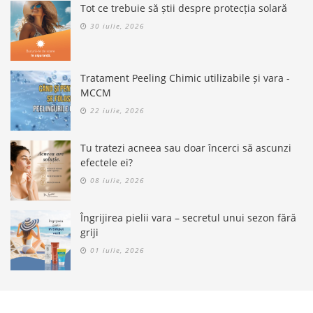
Tot ce trebuie să știi despre protecția solară
30 iulie, 2026
Tratament Peeling Chimic utilizabile și vara -
MCCM
22 iulie, 2026
Tu tratezi acneea sau doar încerci să ascunzi
efectele ei?
08 iulie, 2026
Îngrijirea pielii vara – secretul unui sezon fără
griji
01 iulie, 2026