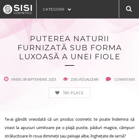
CATEGORII
PUTEREA NATURII
FURNIZATĂ SUB FORMA
LUXOASĂ A UNEI FIOLE
COMENTARII
VINERI, 08 SEPTEMBRIE, 2023
2181 VIZUALIZARI
ÎMI PLACE
Te-ai gândit vreodată că un produs cosmetic te poate îndemna să
visezi la apusuri uimitoare pe o plajă pustie, păduri magice, câmpuri
strălucitoare în roua dimineții sau peisaje albe, înghețate de iarnă?