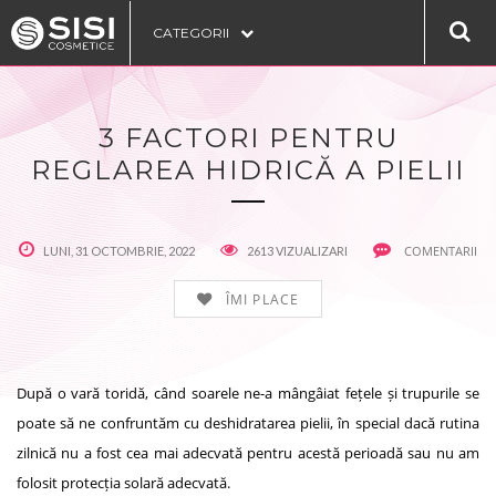
CATEGORII
3 FACTORI PENTRU
REGLAREA HIDRICĂ A PIELII
COMENTARII
LUNI, 31 OCTOMBRIE, 2022
2613 VIZUALIZARI
ÎMI PLACE
După o vară toridă, când soarele ne-a mângâiat fețele și trupurile se
poate să ne confruntăm cu deshidratarea pielii, în special dacă rutina
zilnică nu a fost cea mai adecvată pentru acestă perioadă sau nu am
folosit protecția solară adecvată.