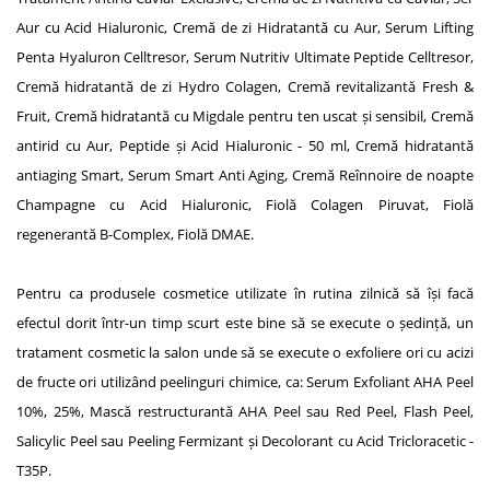
Aur cu Acid Hialuronic, Cremă de zi Hidratantă cu Aur, Serum Lifting
Penta Hyaluron Celltresor, Serum Nutritiv Ultimate Peptide Celltresor,
Cremă hidratantă de zi Hydro Colagen, Cremă revitalizantă Fresh &
Fruit, Cremă hidratantă cu Migdale pentru ten uscat și sensibil, Cremă
antirid cu Aur, Peptide și Acid Hialuronic - 50 ml, Cremă hidratantă
antiaging Smart, Serum Smart Anti Aging, Cremă Reînnoire de noapte
Champagne cu Acid Hialuronic, Fiolă Colagen Piruvat, Fiolă
regenerantă B-Complex, Fiolă DMAE.
Pentru ca produsele cosmetice utilizate în rutina zilnică să își facă
efectul dorit într-un timp scurt este bine să se execute o ședință, un
tratament cosmetic la salon unde să se execute o exfoliere ori cu acizi
de fructe ori utilizând peelinguri chimice, ca: Serum Exfoliant AHA Peel
10%, 25%, Mască restructurantă AHA Peel sau Red Peel, Flash Peel,
Salicylic Peel sau Peeling Fermizant și Decolorant cu Acid Tricloracetic -
T35P.