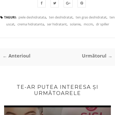
piele deshidratata
,
ten deshidratat
,
ten gras deshidratat
,
ten
TAGURI:
uscat
,
crema hidratanta
,
ser hidratant
,
solanie
,
mccm
,
dr spiller
← Anterioul
Următorul →
TE-AR PUTEA INTERESA ȘI
URMĂTOARELE