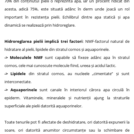
70% din conținutul pielii o reprezintă apa, iar un procent ridicat din
acesta, adică 75%, este situată adânc în derm unde joacă un rol
important în rezistența pielii. Echilibrul dintre apa statică și apa
dinamică se realizează prin hidroreglare.
Hidroreglarea pielii implică trei factori
: NMF-factorul natural de
hidratare al pielii, lipidele din stratul cornos și aquaporinele.
-> Moleculele NMF
sunt capabile să fixeze adânc apa în stratul
cornos, cele mai cunoscute molecule fiind, ureea și acidul lactic.
->
Lipidele
din stratul cornos, au nucleele „cimentate” și sunt
interconectate.
->
Aquaporinele
sunt canale în interiorul cărora apa circulă în
epiderm. Vitaminele, mineralele și nutrienții ajung la straturile
superficiale ale pielii datorită aquaporinelor.
Toate tenurile pot fi afectate de deshidratare, ori datorită expunerii la
soare, ori datorită anumitor circumstanțe sau la schimbare de