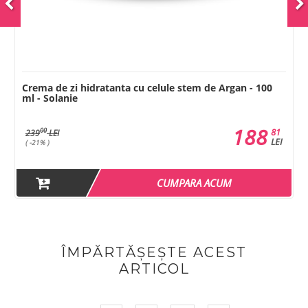
Crema de zi hidratanta cu celule stem de Argan - 100
ml - Solanie
188
81
00
239
LEI
LEI
( -21% )
CUMPARA ACUM
ÎMPĂRTĂȘEȘTE ACEST
ARTICOL