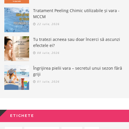
Tratament Peeling Chimic utilizabile și vara -
MCCM
22 iulie, 2026
Tu tratezi acneea sau doar încerci să ascunzi
efectele ei?
08 iulie, 2026
Îngrijirea pielii vara – secretul unui sezon fără
griji
01 iulie, 2026
ETICHETE