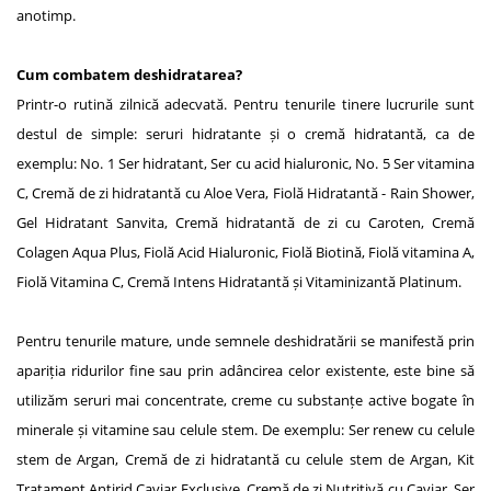
anotimp.
Cum combatem deshidratarea?
Printr-o rutină zilnică adecvată. Pentru tenurile tinere lucrurile sunt
destul de simple: seruri hidratante și o cremă hidratantă, ca de
exemplu: No. 1 Ser hidratant, Ser cu acid hialuronic, No. 5 Ser vitamina
C, Cremă de zi hidratantă cu Aloe Vera, Fiolă Hidratantă - Rain Shower,
Gel Hidratant Sanvita, Cremă hidratantă de zi cu Caroten, Cremă
Colagen Aqua Plus, Fiolă Acid Hialuronic, Fiolă Biotină, Fiolă vitamina A,
Fiolă Vitamina C, Cremă Intens Hidratantă și Vitaminizantă Platinum.
Pentru tenurile mature, unde semnele deshidratării se manifestă prin
apariția ridurilor fine sau prin adâncirea celor existente, este bine să
utilizăm seruri mai concentrate, creme cu substanțe active bogate în
minerale și vitamine sau celule stem. De exemplu: Ser renew cu celule
stem de Argan, Cremă de zi hidratantă cu celule stem de Argan, Kit
Tratament Antirid Caviar Exclusive, Cremă de zi Nutritivă cu Caviar, Ser