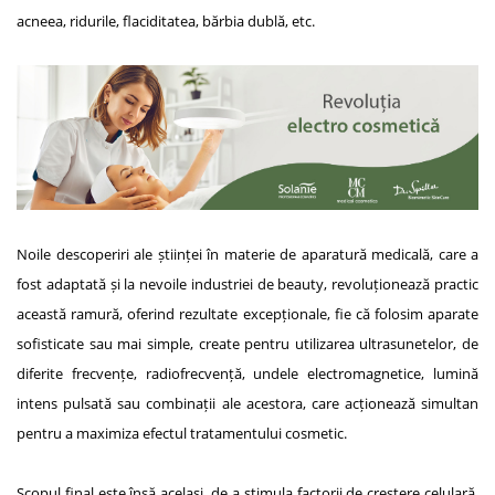
acneea, ridurile, flaciditatea, bărbia dublă, etc.
Noile descoperiri ale științei în materie de aparatură medicală, care a
fost adaptată și la nevoile industriei de beauty, revoluționează practic
această ramură, oferind rezultate excepționale, fie că folosim aparate
sofisticate sau mai simple, create pentru utilizarea ultrasunetelor, de
diferite frecvențe, radiofrecvență, undele electromagnetice, lumină
intens pulsată sau combinații ale acestora, care acționează simultan
pentru a maximiza efectul tratamentului cosmetic.
Scopul final este însă același, de a stimula factorii de creștere celulară,