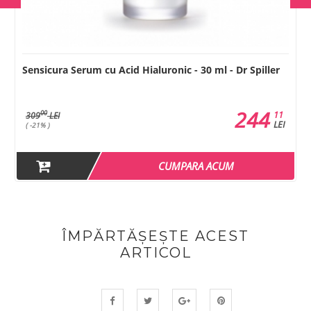
Sensicura Serum cu Acid Hialuronic - 30 ml - Dr Spiller
244
11
00
309
LEI
LEI
( -21% )
CUMPARA ACUM
ÎMPĂRTĂȘEȘTE ACEST
ARTICOL