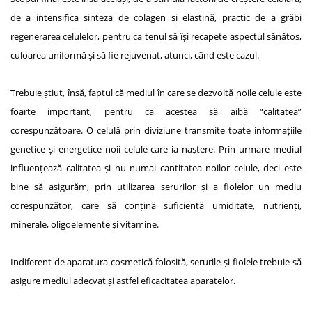
de a intensifica sinteza de colagen și elastină, practic de a grăbi
regenerarea celulelor, pentru ca tenul să își recapete aspectul sănătos,
culoarea uniformă și să fie rejuvenat, atunci, când este cazul.
Trebuie știut, însă, faptul că mediul în care se dezvoltă noile celule este
foarte important, pentru ca acestea să aibă “calitatea”
corespunzătoare. O celulă prin diviziune transmite toate informațiile
genetice și energetice noii celule care ia naștere. Prin urmare mediul
influențează calitatea și nu numai cantitatea noilor celule, deci este
bine să asigurăm, prin utilizarea serurilor și a fiolelor un mediu
corespunzător, care să conțină suficientă umiditate, nutrienți,
minerale, oligoelemente și vitamine.
Indiferent de aparatura cosmetică folosită, serurile și fiolele trebuie să
asigure mediul adecvat și astfel eficacitatea aparatelor.