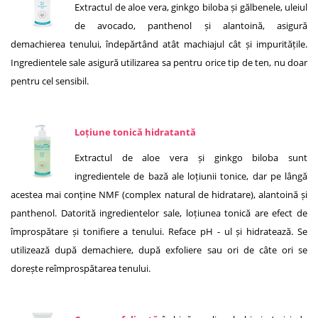
Extractul de aloe vera, ginkgo biloba și gălbenele, uleiul
de avocado, panthenol și alantoină, asigură
demachierea tenului, îndepărtând atât machiajul cât și impuritățile.
Ingredientele sale asigură utilizarea sa pentru orice tip de ten, nu doar
pentru cel sensibil.
Loțiune tonică hidratantă
Extractul de aloe vera și ginkgo biloba sunt
ingredientele de bază ale loțiunii tonice, dar pe lângă
acestea mai conține NMF (complex natural de hidratare), alantoină și
panthenol. Datorită ingredientelor sale, loțiunea tonică are efect de
împrospătare și tonifiere a tenului. Reface pH - ul și hidratează. Se
utilizează după demachiere, după exfoliere sau ori de câte ori se
dorește reîmprospătarea tenului.