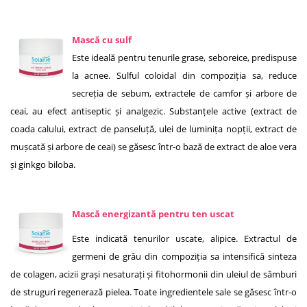
Mască cu sulf
Este ideală pentru tenurile grase, seboreice, predispuse
la acnee. Sulful coloidal din compoziția sa, reduce
secreția de sebum, extractele de camfor și arbore de
ceai, au efect antiseptic și analgezic. Substanțele active (extract de
coada calului, extract de panseluță, ulei de luminița nopții, extract de
mușcată și arbore de ceai) se găsesc într-o bază de extract de aloe vera
și ginkgo biloba.
Mască energizantă pentru ten uscat
Este indicată tenurilor uscate, alipice. Extractul de
germeni de grâu din compoziția sa intensifică sinteza
de colagen, acizii grași nesaturați și fitohormonii din uleiul de sâmburi
de struguri regenerază pielea. Toate ingredientele sale se găsesc într-o