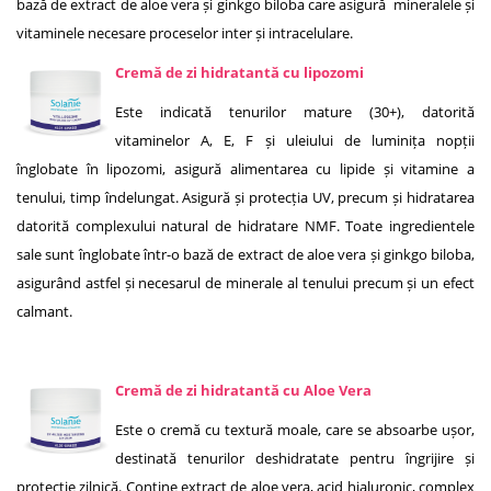
bază de extract de aloe vera și ginkgo biloba care asigură mineralele și
vitaminele necesare proceselor inter și intracelulare.
Cremă de zi hidratantă cu lipozomi
Este indicată tenurilor mature (30+), datorită
vitaminelor A, E, F și uleiului de luminița nopții
înglobate în lipozomi, asigură alimentarea cu lipide și vitamine a
tenului, timp îndelungat. Asigură și protecția UV, precum și hidratarea
datorită complexului natural de hidratare NMF. Toate ingredientele
sale sunt înglobate într-o bază de extract de aloe vera și ginkgo biloba,
asigurând astfel și necesarul de minerale al tenului precum și un efect
calmant.
Cremă de zi hidratantă cu Aloe Vera
Este o cremă cu textură moale, care se absoarbe ușor,
destinată tenurilor deshidratate pentru îngrijire și
protecție zilnică. Conține extract de aloe vera, acid hialuronic, complex