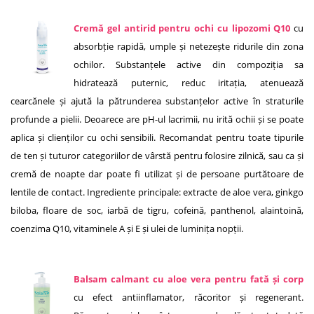
Cremă gel antirid pentru ochi cu lipozomi Q10
cu
absorbție rapidă, umple și netezește ridurile din zona
ochilor. Substanțele active din compoziția sa
hidratează puternic, reduc iritația, atenuează
cearcănele și ajută la pătrunderea substanțelor active în straturile
profunde a pielii. Deoarece are pH-ul lacrimii, nu irită ochii și se poate
aplica și clienților cu ochi sensibili. Recomandat pentru toate tipurile
de ten și tuturor categoriilor de vârstă pentru folosire zilnică, sau ca și
cremă de noapte dar poate fi utilizat și de persoane purtătoare de
lentile de contact. Ingrediente principale: extracte de aloe vera, ginkgo
biloba, floare de soc, iarbă de tigru, cofeină, panthenol, alaintoină,
coenzima Q10, vitaminele A și E și ulei de luminița nopții.
Balsam calmant cu aloe vera pentru fată și corp
cu efect antiinflamator, răcoritor și regenerant.