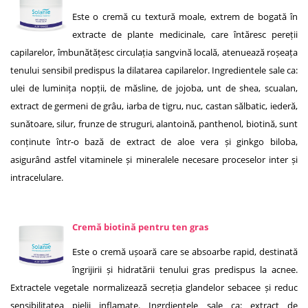
Este o cremă cu textură moale, extrem de bogată în
extracte de plante medicinale, care întăresc pereții
capilarelor, îmbunătățesc circulația sangvină locală, atenuează roșeața
tenului sensibil predispus la dilatarea capilarelor.
Ingredientele sale ca:
ulei de luminița nopții, de măsline, de jojoba, unt de shea, scualan,
extract de germeni de grâu, iarba de tigru, nuc, castan sălbatic, iederă,
sunătoare, silur, frunze de struguri, alantoină, panthenol, biotină, sunt
conținute într-o bază de extract de aloe vera și ginkgo biloba,
asigurând astfel vitaminele și mineralele necesare proceselor inter și
intracelulare.
Cremă biotină pentru ten gras
Este o cremă ușoară care se absoarbe rapid, destinată
îngrijirii și hidratării tenului gras predispus la acnee.
Extractele vegetale normalizează secreția glandelor sebacee și reduc
sensibilitatea pielii inflamate. Ingrdientele sale ca: extract de