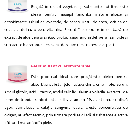
Bogată în uleiuri vegetale și substanțe nutritive este
ideală pentru masajul tenurilor mature alipice și
deshidratate. Uleiul de avocado, de cocos, untul de shea, lecitina de
soia, alantoina, ureea, vitamina E sunt încorporate într-o bază de
extract de aloe vera și ginkgo biloba, asigurând astfel pe lângă lipide și
substanțe hidratante, necesarul de vitamine și minerale al pielii.
Gel stimulant cu aromaterapie
Este produsul ideal care pregătește pielea pentru
absorbția substanțelor active din creme, fiole, seruri.
Acidul glicolic, acidul tartric, acidul salicilic, uleiurile volatile, extractul de
lemn de trandafir, nicotinatul etilic, vitamina PP, alantoina, exfoliază
ușor, stimulează circulația sangvină locală, crește concentrația de
oxigen, au efect termic, prin urmare porii se dilată și substanțele active
pătrund mai adânc în piele.