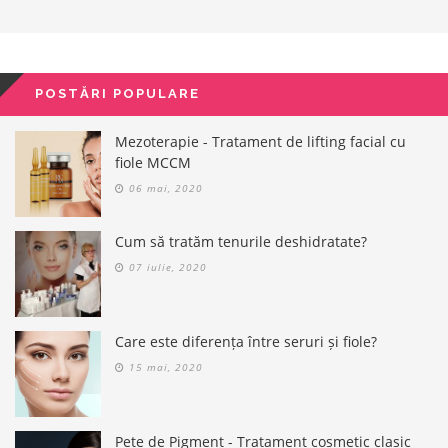
POSTĂRI POPULARE
Mezoterapie - Tratament de lifting facial cu
fiole MCCM
06 mai, 2020
Cum să tratăm tenurile deshidratate?
07 iulie, 2020
Care este diferența între seruri și fiole?
15 mai, 2020
Pete de Pigment - Tratament cosmetic clasic