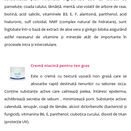
panseluțe, coada calului, lămâiță, mentă, ulei volatil de arbore de ceai,
biotină, acid salicilic, vitaminele B3, E, F, alantoină, panthenol, acid
hialuronic, sulf coloidal, NMF (complex natural de hidratare), sunt
înglobate într-o bază de extract de aloe vera și ginkgo biloba asigurând
astfel necesarul de vitamine și minerale atât de importante în
procesele intra și intercelulare.
Cremă niacină pentru ten gras
Este o cremă cu textură ușoară non grasă care se
absoarbe rapid destinată tenurilor cu seboree sicca.
Conține substanțe active care calmează pielea, întăresc epiderma,
echilibrează secreția de sebum , minimizează porii. Substanțe active:
calendulă, ienupăr, coajă de lămâie, alcool diclorbenzilic (bactericid și
fungicid), vitmanina B6, E, panthenol, ciuboțica cucului, dioxid de titan
(protecție UV).