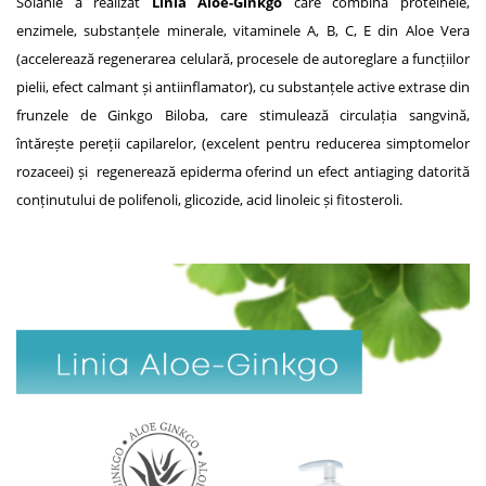
Solanie a realizat
Linia Aloe-Ginkgo
care combină proteinele,
enzimele, substanțele minerale, vitaminele A, B, C, E din Aloe Vera
(accelerează regenerarea celulară, procesele de autoreglare a funcțiilor
pielii, efect calmant și antiinflamator), cu substanțele active extrase din
frunzele de Ginkgo Biloba, care stimulează circulația sangvină,
întărește pereții capilarelor, (excelent pentru reducerea simptomelor
rozaceei) și regenerează epiderma oferind un efect antiaging datorită
conținutului de polifenoli, glicozide, acid linoleic și fitosteroli.