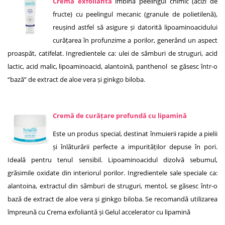
Crema exfoliantă
îmbină peelingul chimic (acizi de
fructe) cu peelingul mecanic (granule de polietilenă),
reușind astfel să asigure și datorită lipoaminoacidului
curățarea în profunzime a porilor, generând un aspect
proaspăt, catifelat. Ingredientele ca: ulei de sâmburi de struguri, acid
lactic, acid malic, lipoaminoacid, alantoină, panthenol se găsesc într-o
“bază” de extract de aloe vera și ginkgo biloba.
Cremă de curățare profundă cu lipamină
Este un produs special, destinat înmuierii rapide a pielii
și înlăturării perfecte a impurităților depuse în pori.
Ideală pentru tenul sensibil. Lipoaminoacidul dizolvă sebumul,
grăsimile oxidate din interiorul porilor. Ingredientele sale speciale ca:
alantoina, extractul din sâmburi de struguri, mentol, se găsesc într-o
bază de extract de aloe vera și ginkgo biloba. Se recomandă utilizarea
împreună cu Crema exfoliantă și Gelul accelerator cu lipamină