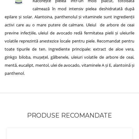
Răcorește pielea într-un mod plăcut, totodată
calmează în mod intensiv pielea deshidratată după
epilare și solar. Alantoina, panthenolul și vitaminele sunt ingredienții
activi care au o mare putere de calmare. Uleiul de arbore de ceai
previne infecțiile, uleiul de avocado redă fermitatea pielii și uleiurile
volatile reprezintă anestezice locale pentru piele. Recomandat pentru
toate tipurile de ten. Ingrediente principale: extract de aloe vera,
ginkgo biloba, mușețel, gălbenele, uleiuri volatile de arbore de ceai,
mentă, eucalipt, mentol, ulei de avocado, vitaminele A și E, alantoină și
panthenol.
PRODUSE RECOMANDATE
%