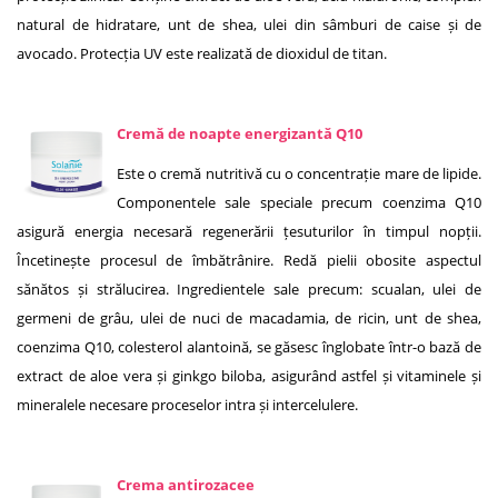
natural de hidratare, unt de shea, ulei din sâmburi de caise și de
avocado. Protecția UV este realizată de dioxidul de titan.
Cremă de noapte energizantă Q10
Este o cremă nutritivă cu o concentrație mare de lipide.
Componentele sale speciale precum coenzima Q10
asigură energia necesară regenerării țesuturilor în timpul nopții.
Încetinește procesul de îmbătrânire. Redă pielii obosite aspectul
sănătos și strălucirea. Ingredientele sale precum: scualan, ulei de
germeni de grâu, ulei de nuci de macadamia, de ricin, unt de shea,
coenzima Q10, colesterol alantoină, se găsesc înglobate într-o bază de
extract de aloe vera și ginkgo biloba, asigurând astfel și vitaminele și
mineralele necesare proceselor intra și intercelulere.
Crema antirozacee