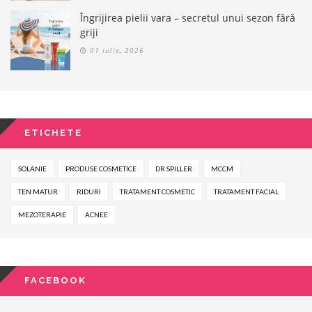
Îngrijirea pielii vara – secretul unui sezon fără
griji
01 iulie, 2026
ETICHETE
SOLANIE
PRODUSE COSMETICE
DR SPILLER
MCCM
TEN MATUR
RIDURI
TRATAMENT COSMETIC
TRATAMENT FACIAL
MEZOTERAPIE
ACNEE
FACEBOOK