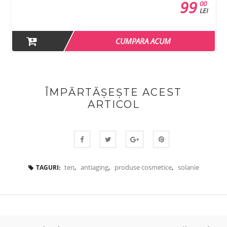
99
00
LEI
CUMPARA ACUM
ÎMPĂRTĂȘEȘTE ACEST
ARTICOL
ten
,
antiaging
,
produse cosmetice
,
solanie
TAGURI: