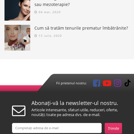
sau mezoterapie?
04 mai, 2020
Cum să tratăm tenurile prematur îmbătrânite?
15 iulie, 2020
Fii prietenul nostru:
Abonați-vă la newsletter-ul nostru.
Articole interesante, sfaturi utile, reduceri, oferte,
noutăți; toate pe adresa dvs. de e-mail.