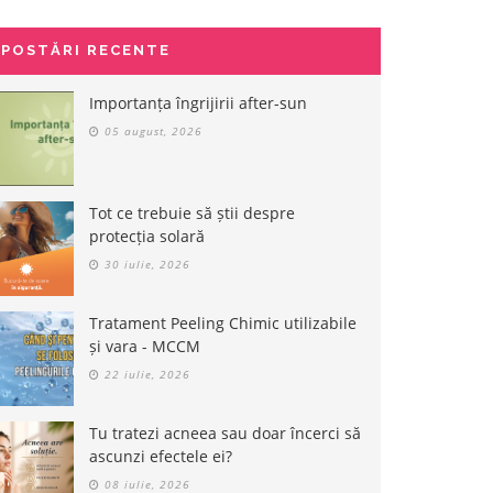
POSTĂRI RECENTE
Importanța îngrijirii after-sun
05 august, 2026
Tot ce trebuie să știi despre
protecția solară
30 iulie, 2026
Tratament Peeling Chimic utilizabile
și vara - MCCM
22 iulie, 2026
Tu tratezi acneea sau doar încerci să
ascunzi efectele ei?
08 iulie, 2026