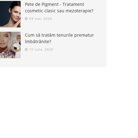
Pete de Pigment - Tratament
cosmetic clasic sau mezoterapie?
04 mai, 2020
Cum să tratăm tenurile prematur
îmbătrânite?
15 iulie, 2020