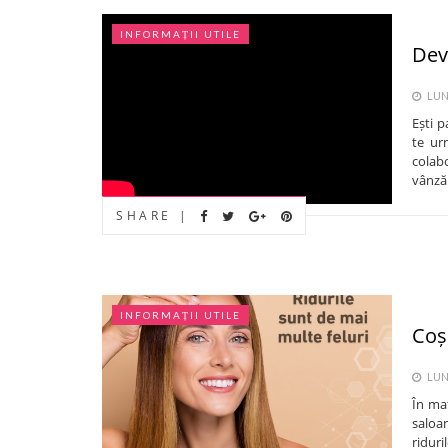
INFORMAȚII UTILE
Dev
LUNI
Ești p
te ur
colabo
vânzăr
SHARE |
INFORMAȚII UTILE
Coș
LUNI
În mat
saloan
ridur