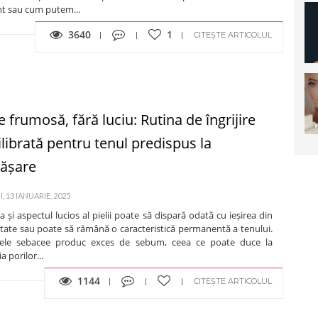
nt sau cum putem...
3640
1
CITEȘTE ARTICOLUL
e frumosă, fără luciu: Rutina de îngrijire
ilibrată pentru tenul predispus la
rășare
, 13 IANUARIE, 2025
 și aspectul lucios al pielii poate să dispară odată cu ieșirea din
tate sau poate să rămână o caracteristică permanentă a tenului.
ele sebacee produc exces de sebum, ceea ce poate duce la
a porilor...
1144
CITEȘTE ARTICOLUL