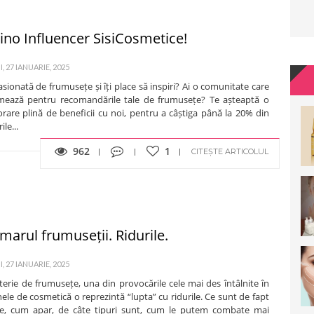
ino Influencer SisiCosmetice!
, 27 IANUARIE, 2025
asionată de frumusețe și îți place să inspiri? Ai o comunitate care
mează pentru recomandările tale de frumusețe? Te așteaptă o
rare plină de beneficii cu noi, pentru a câștiga până la 20% din
ile...
962
1
CITEȘTE ARTICOLUL
marul frumuseții. Ridurile.
, 27 IANUARIE, 2025
erie de frumusețe, una din provocările cele mai des întâlnite în
ele de cosmetică o reprezintă “lupta” cu ridurile. Ce sunt de fapt
ile, cum apar, de câte tipuri sunt, cum le putem combate mai