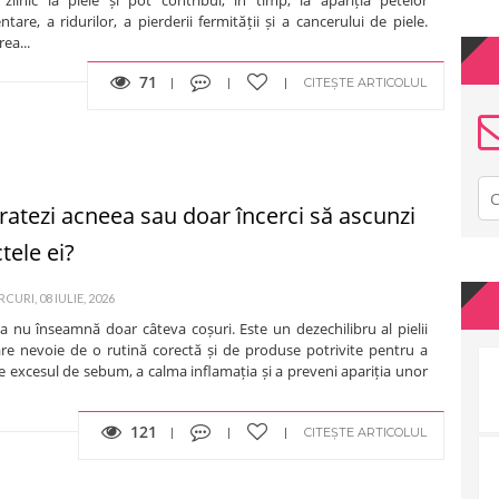
tare, a ridurilor, a pierderii fermității și a cancerului de piele.
rea...
71
CITEȘTE ARTICOLUL
tratezi acneea sau doar încerci să ascunzi
tele ei?
CURI, 08 IULIE, 2026
a nu înseamnă doar câteva coșuri. Este un dezechilibru al pielii
are nevoie de o rutină corectă și de produse potrivite pentru a
 excesul de sebum, a calma inflamația și a preveni apariția unor
121
CITEȘTE ARTICOLUL