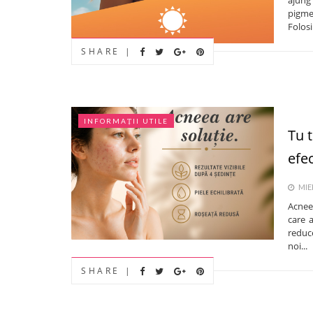
pigmen
Folosi
SHARE |
INFORMAȚII UTILE
Tu 
efec
MIER
Acnee
care 
reduce
noi...
SHARE |