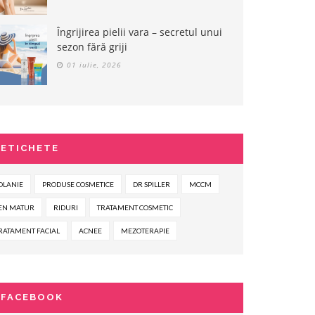
Îngrijirea pielii vara – secretul unui
sezon fără griji
01 iulie, 2026
ETICHETE
OLANIE
PRODUSE COSMETICE
DR SPILLER
MCCM
EN MATUR
RIDURI
TRATAMENT COSMETIC
RATAMENT FACIAL
ACNEE
MEZOTERAPIE
FACEBOOK