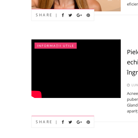
eficie
SHARE |
INFORMAȚII UTILE
Piel
ech
îng
LUNI
Acneea
puber
Gland
apariți
SHARE |