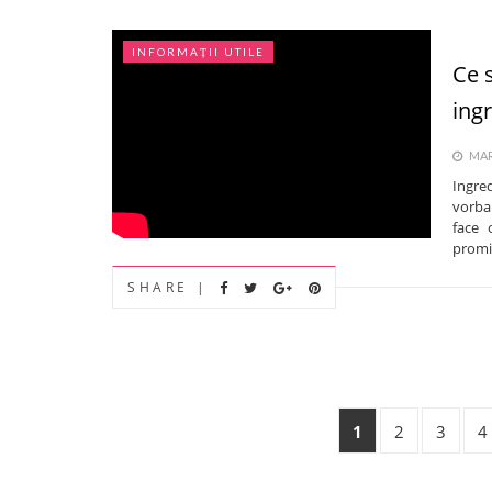
INFORMAȚII UTILE
Ce 
ing
MARȚ
Ingre
vorba 
face 
promis
SHARE |
1
2
3
4