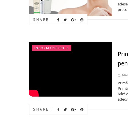
adese
precu
SHARE |
INFORMAȚII UTILE
Prim
pent
MARȚ
Primă
Primăv
tale!
adecva
SHARE |