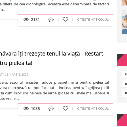
a diferă de cea cronologică. Aceasta este determinată de factori
m...
2131
CITEȘTE ARTICOLUL
ăvara îți trezește tenul la viață - Restart
ru pielea ta!
I, 18 MARTIE, 2025
S
vara, sezonul renașterii aduce prospețime și pentru pielea ta!
T
ara marchează un nou început – inclusiv pentru îngrijirea pielii
 Așa cum înlocuim hainele de iarnă groase cu unele mai ușoare și
T
te vremii...
1035
CITEȘTE ARTICOLUL