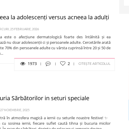
eea la adolescenți versus acneea la adulți
CURI, 25 FEBRUARIE, 2026
a este o afecțiune dermatologică foarte des întâlnită și ea
ază nu doar adolescenții ci și persoanele adulte. Cercetările arată
te 70% din persoanele adulte cu vârsta cuprinsă între 20 și 50 de
...
1973
2
CITEȘTE ARTICOLUL
ria Sărbătorilor in seturi speciale
 27 NOIEMBRIE, 2025
tră în atmosfera magică a iernii cu seturile noastre festive! ✨
cu sosirea iernii, fiecare suflet caută tihna și bucuria micilor
i. În prag de sărbători, dorința de relaxare și armonie devine...