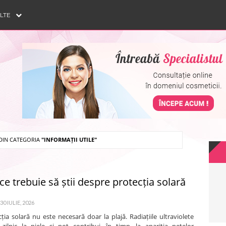
ULTE
 DIN CATEGORIA
"INFORMAȚII UTILE"
ce trebuie să știi despre protecția solară
30 IULIE, 2026
ția solară nu este necesară doar la plajă. Radiațiile ultraviolete
 zilnic la piele și pot contribui, în timp, la apariția petelor