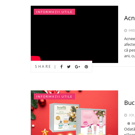
INFORMAȚII UTILE
Acn
MIER
Acnee
afecte
că pes
ani, cu
SHARE |
INFORMAȚII UTILE
Bucu
JOI,
❄️ In
Odată 
plăcer