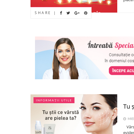
SHARE |
INFORMAȚII UTILE
Tu ș
MIER
Vârst
eviden