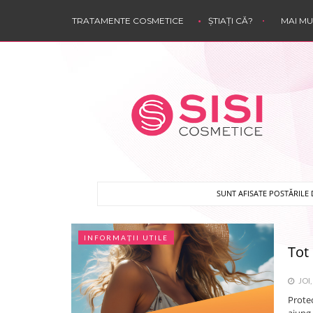
TRATAMENTE COSMETICE
ȘTIAȚI CĂ?
MAI M
SUNT AFISATE POSTĂRILE
INFORMAȚII UTILE
Tot 
JOI, 
Protec
ajung