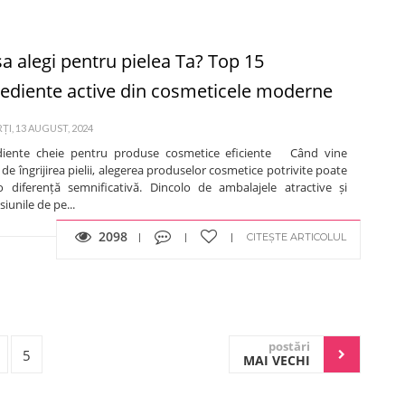
sa alegi pentru pielea Ta? Top 15
rediente active din cosmeticele moderne
I, 13 AUGUST, 2024
diente cheie pentru produse cosmetice eficiente Când vine
de îngrijirea pielii, alegerea produselor cosmetice potrivite poate
o diferență semnificativă. Dincolo de ambalajele atractive și
iunile de pe...
2098
CITEȘTE ARTICOLUL
postări
5
MAI VECHI