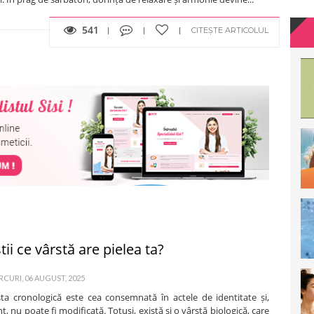
541
CITEȘTE ARTICOLUL
tii ce vârstă are pielea ta?
CURI, 06 AUGUST, 2025
a cronologică este cea consemnată în actele de identitate și,
t, nu poate fi modificată. Totuși, există și o vârstă biologică, care