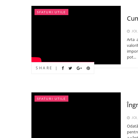
SFATURI UTILE
Cum
JOI,
Arta 
valor
import
pot...
SHARE |
SFATURI UTILE
Îngr
JOI,
Odată
pentru
a vânt