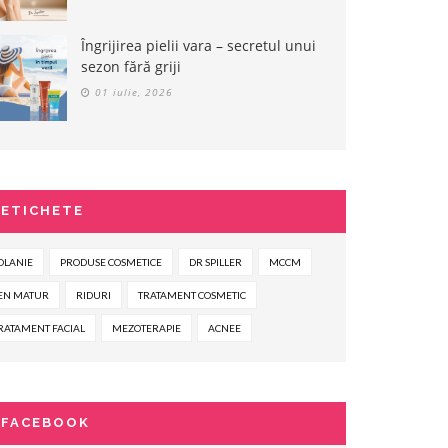
Îngrijirea pielii vara – secretul unui
sezon fără griji
01 iulie, 2026
ETICHETE
OLANIE
PRODUSE COSMETICE
DR SPILLER
MCCM
EN MATUR
RIDURI
TRATAMENT COSMETIC
RATAMENT FACIAL
MEZOTERAPIE
ACNEE
FACEBOOK