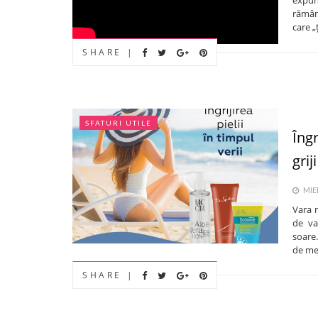
rămân
care „ț
SHARE |
SFATURI UTILE
Îngr
griji
MIER
Vara 
de va
soare.
de med
SHARE |