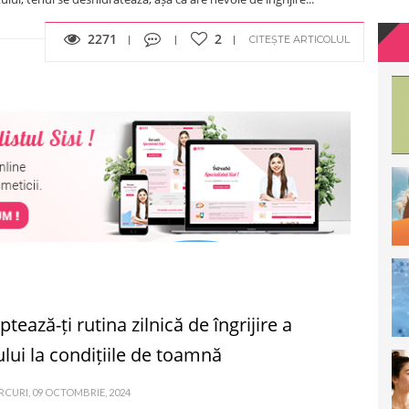
2271
2
CITEȘTE ARTICOLUL
tează-ți rutina zilnică de îngrijire a
lui la condițiile de toamnă
CURI, 09 OCTOMBRIE, 2024