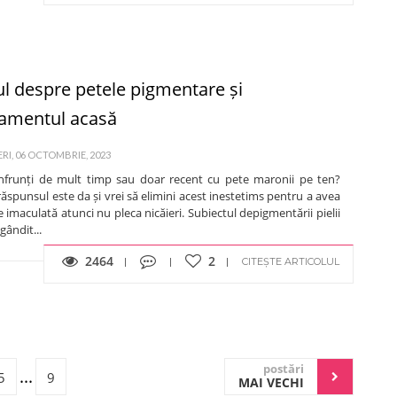
ul despre petele pigmentare și
tamentul acasă
RI, 06 OCTOMBRIE, 2023
nfrunți de mult timp sau doar recent cu pete maronii pe ten?
ăspunsul este da și vrei să elimini acest inestetims pentru a avea
e imaculată atunci nu pleca nicăieri. Subiectul depigmentării pielii
gândit...
2464
2
CITEȘTE ARTICOLUL
postări
...
5
9
MAI VECHI