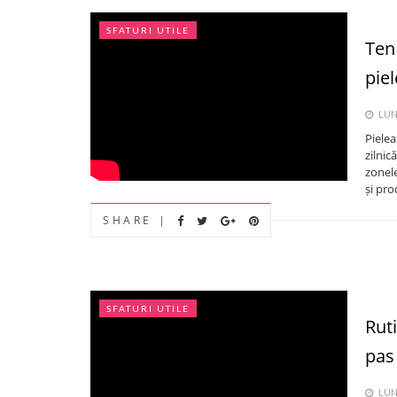
SFATURI UTILE
Ten 
pie
LUNI
Pielea
zilnic
zonele
și pro
SHARE |
SFATURI UTILE
Rut
pas
LUNI