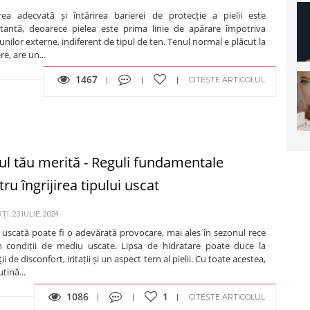
jirea adecvată și întărirea barierei de protecție a pielii este
tantă, deoarece pielea este prima linie de apărare împotriva
unilor externe, indiferent de tipul de ten. Tenul normal e plăcut la
re, are un...
1467
CITEȘTE ARTICOLUL
ul tău merită - Reguli fundamentale
ru îngrijirea tipului uscat
, 23 IULIE, 2024
 uscată poate fi o adevărată provocare, mai ales în sezonul rece
n condiții de mediu uscate. Lipsa de hidratare poate duce la
ii de disconfort, iritații și un aspect tern al pielii. Cu toate acestea,
utină...
1086
1
CITEȘTE ARTICOLUL