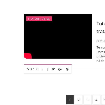
SFATURI UTILE
Tot
tra
VINE
Te co
Dacă r
o piel
dă de 
SHARE |
1
2
3
4