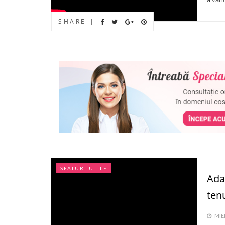
SHARE |
SFATURI UTILE
Adap
tenu
MIER