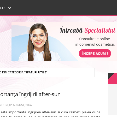
ULTE
LE DIN CATEGORIA
"SFATURI UTILE"
rtanța îngrijirii after-sun
CURI, 05 AUGUST, 2026
 este importantă îngrijirea after-sun și cum calmezi pielea după
erea la soare După o zi petrecută în aer liber, pielea poate