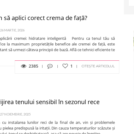
 să aplici corect crema de față?
 26 MARTIE, 2026
aplicării cremei: hidratare inteligentă Pentru ca tenul tău să
ifice la maximum proprietățile benefice ale cremei de față, este
ant să urmezi câteva principii de bază. Află ce tehnici eficiente te
2385
1
CITEȘTE ARTICOLUL
ijirea tenului sensibil în sezonul rece
 27 NOIEMBRIE, 2025
 cu instalarea lunilor reci de la final de an, vin și problemele
 pielea predispusă la iritații. Din cauza temperaturilor scăzute și
ului, tenul se deshidratează, așa că are nevoie de îngrijire...