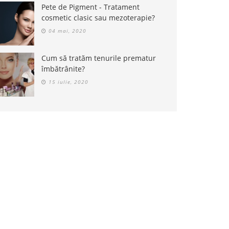
Pete de Pigment - Tratament
cosmetic clasic sau mezoterapie?
04 mai, 2020
Cum să tratăm tenurile prematur
îmbătrânite?
15 iulie, 2020