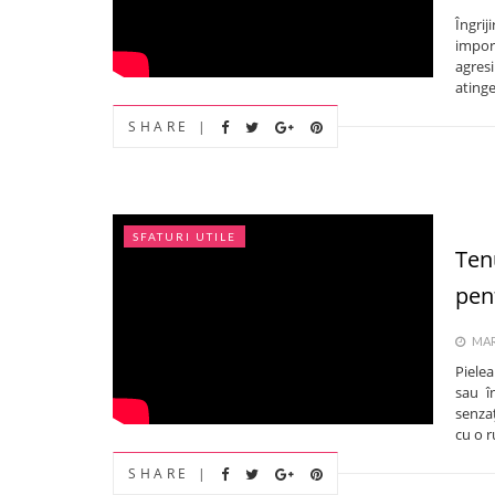
Îngri
impor
agresi
atinge
SHARE |
SFATURI UTILE
Ten
pent
MARȚI
Pielea
sau î
senzaț
cu o r
SHARE |