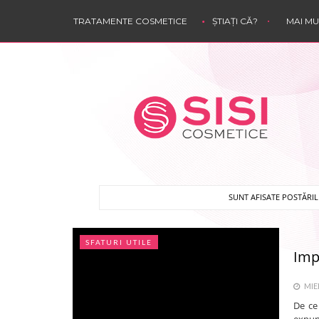
TRATAMENTE COSMETICE
ȘTIAȚI CĂ?
MAI M
SUNT AFISATE POSTĂRI
SFATURI UTILE
Impo
MIER
De ce
expun