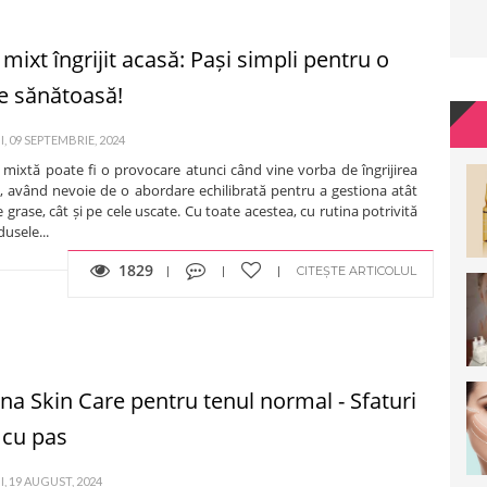
mixt îngrijit acasă: Pași simpli pentru o
le sănătoasă!
, 09 SEPTEMBRIE, 2024
 mixtă poate fi o provocare atunci când vine vorba de îngrijirea
ă, având nevoie de o abordare echilibrată pentru a gestiona atât
 grase, cât și pe cele uscate. Cu toate acestea, cu rutina potrivită
dusele...
1829
CITEȘTE ARTICOLUL
ina Skin Care pentru tenul normal - Sfaturi
 cu pas
, 19 AUGUST, 2024