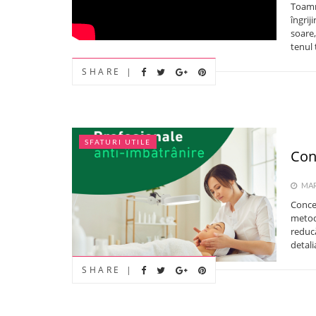
Toamn
îngrij
soare,
tenul 
SHARE |
SFATURI UTILE
Con
MARȚ
Conce
metod
reducă
detali
SHARE |