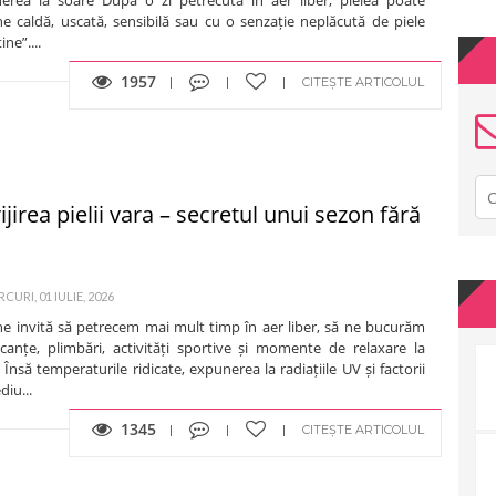
e caldă, uscată, sensibilă sau cu o senzație neplăcută de piele
ine”....
1957
CITEȘTE ARTICOLUL
ijirea pielii vara – secretul unui sezon fără
CURI, 01 IULIE, 2026
ne invită să petrecem mai mult timp în aer liber, să ne bucurăm
canțe, plimbări, activități sportive și momente de relaxare la
 Însă temperaturile ridicate, expunerea la radiațiile UV și factorii
iu...
1345
CITEȘTE ARTICOLUL