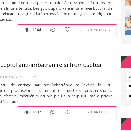
a, o mulțime de aspecte trebuie să se schimbe în rutina de
ire zilnică a tenului. Desigur, după o vară în care te-ai bucurat de
 relaxare, dar și căldură excesivă, umiditate și aer condiționat,
tău se...
1244
CITEȘTE ARTICOLUL
ceptul anti-îmbătrânire și frumusețea
I, 08 OCTOMBRIE, 2024
S
ptul de antiage sau anti-îmbătrânire se învârte în jurul
T
elor, produselor și tratamentelor menite să prevină sau să
 efectele îmbătrânirii asupra pielii și a corpului. Iată o privire
T
ată asupra...
1897
CITEȘTE ARTICOLUL