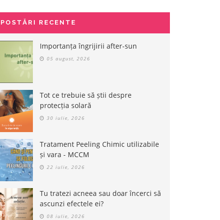
POSTĂRI RECENTE
Importanța îngrijirii after-sun
05 august, 2026
Tot ce trebuie să știi despre
protecția solară
30 iulie, 2026
Tratament Peeling Chimic utilizabile
și vara - MCCM
22 iulie, 2026
Tu tratezi acneea sau doar încerci să
ascunzi efectele ei?
08 iulie, 2026