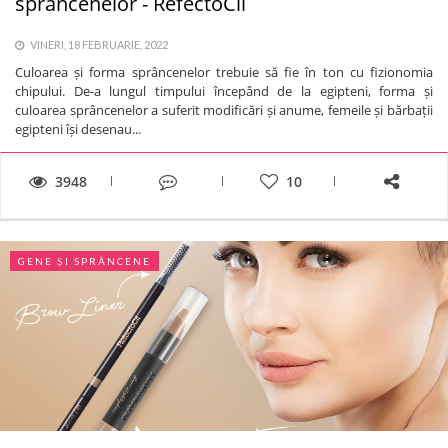
sprâncenelor - RefectoCil
VINERI, 18 FEBRUARIE, 2022
Culoarea și forma sprâncenelor trebuie să fie în ton cu fizionomia
chipului. De-a lungul timpului începând de la egipteni, forma și
culoarea sprâncenelor a suferit modificări și anume, femeile și bărbații
egipteni își desenau...
3948
10
GENE ȘI SPRÂNCENE