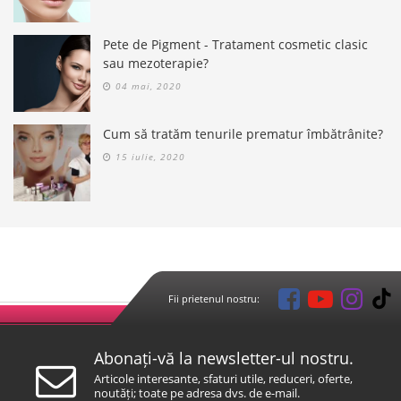
Pete de Pigment - Tratament cosmetic clasic
sau mezoterapie?
04 mai, 2020
Cum să tratăm tenurile prematur îmbătrânite?
15 iulie, 2020
Fii prietenul nostru:
Abonați-vă la newsletter-ul nostru.
Articole interesante, sfaturi utile, reduceri, oferte,
noutăți; toate pe adresa dvs. de e-mail.