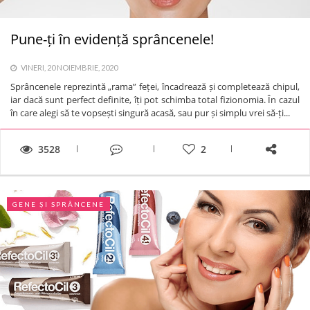
Pune-ți în evidență sprâncenele!
VINERI, 20 NOIEMBRIE, 2020
Sprâncenele reprezintă „rama” feței, încadrează și completează chipul,
iar dacă sunt perfect definite, îți pot schimba total fizionomia. În cazul
în care alegi să te vopsești singură acasă, sau pur și simplu vrei să-ți...
3528
2
GENE ȘI SPRÂNCENE