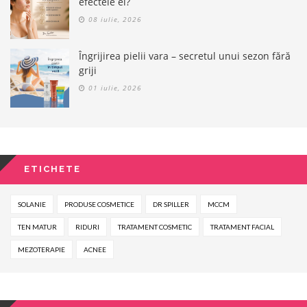
efectele ei?
08 iulie, 2026
Îngrijirea pielii vara – secretul unui sezon fără
griji
01 iulie, 2026
ETICHETE
SOLANIE
PRODUSE COSMETICE
DR SPILLER
MCCM
TEN MATUR
RIDURI
TRATAMENT COSMETIC
TRATAMENT FACIAL
MEZOTERAPIE
ACNEE