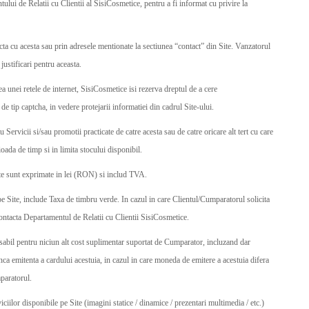
lui de Relatii cu Clientii al SisiCosmetice, pentru a fi informat cu privire la
cta cu acesta sau prin adresele mentionate la sectiunea “contact” din Site. Vanzatorul
 justificari pentru aceasta.
a unei retele de internet, SisiCosmetice isi rezerva dreptul de a cere
e tip captcha, in vedere protejarii informatiei din cadrul Site-ului.
Servicii si/sau promotii practicate de catre acesta sau de catre oricare alt tert cu care
oada de timp si in limita stocului disponibil.
Site sunt exprimate in lei (RON) si includ TVA.
 pe Site, include Taxa de timbru verde. In cazul in care Clientul/Cumparatorul solicita
contacta Departamentul de Relatii cu Clientii SisiCosmetice.
nsabil pentru niciun alt cost suplimentar suportat de Cumparator, incluzand dar
ca emitenta a cardului acestuia, in cazul in care moneda de emitere a acestuia difera
paratorul.
ciilor disponibile pe Site (imagini statice / dinamice / prezentari multimedia / etc.)