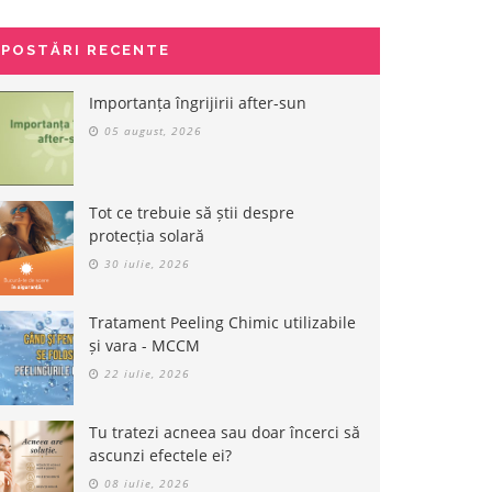
POSTĂRI RECENTE
Importanța îngrijirii after-sun
05 august, 2026
Tot ce trebuie să știi despre
protecția solară
30 iulie, 2026
Tratament Peeling Chimic utilizabile
și vara - MCCM
22 iulie, 2026
Tu tratezi acneea sau doar încerci să
ascunzi efectele ei?
08 iulie, 2026