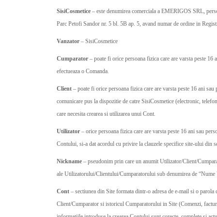
SisiCosmetice
– este denumirea comerciala a EMERIGOS SRL, persoana 
Parc Petofi Sandor nr. 5 bl. 5B ap. 5, avand numar de ordine in Regi
Vanzator
– SisiCosmetice
Cumparator
– poate fi orice persoana fizica care are varsta peste 16 a
efectueaza o Comanda.
Client
– poate fi orice persoana fizica care are varsta peste 16 ani sau 
comunicare pus la dispozitie de catre SisiCosmetice (electronic, telefoni
care necesita crearea si utilizarea unui Cont.
Utilizator
– orice persoana fizica care are varsta peste 16 ani sau persoa
Contului, si-a dat acordul cu privire la clauzele specifice site-ului din
Nickname
– pseudonim prin care un anumit Utilizator/Client/Cumparat
ale Utilizatorului/Clientului/Cumparatorului sub denumirea de “Nume U
Cont
– sectiunea din Site formata dintr-o adresa de e-mail si o parola
Client/Cumparator si istoricul Cumparatorului in Site (Comenzi, facturi f
informatiile introduse la crearea Contului sunt corecte, complete si actu