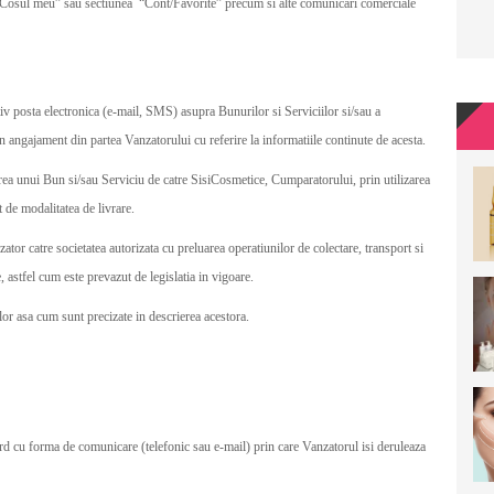
nt/Cosul meu” sau sectiunea “Cont/Favorite” precum si alte comunicari comerciale
iv posta electronica (e-mail, SMS) asupra Bunurilor si Serviciilor si/sau a
 angajament din partea Vanzatorului cu referire la informatiile continute de acesta.
ea unui Bun si/sau Serviciu de catre SisiCosmetice, Cumparatorului, prin utilizarea
t de modalitatea de livrare.
zator catre societatea autorizata cu preluarea operatiunilor de colectare, transport si
e, astfel cum este prevazut de legislatia in vigoare.
ilor asa cum sunt precizate in descrierea acestora.
rd cu forma de comunicare (telefonic sau e-mail) prin care Vanzatorul isi deruleaza