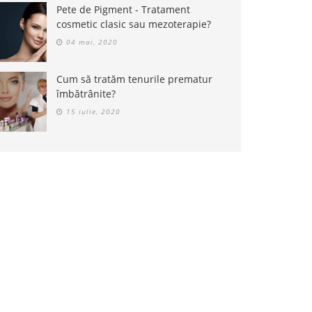
Pete de Pigment - Tratament
cosmetic clasic sau mezoterapie?
04 mai, 2020
Cum să tratăm tenurile prematur
îmbătrânite?
15 iulie, 2020