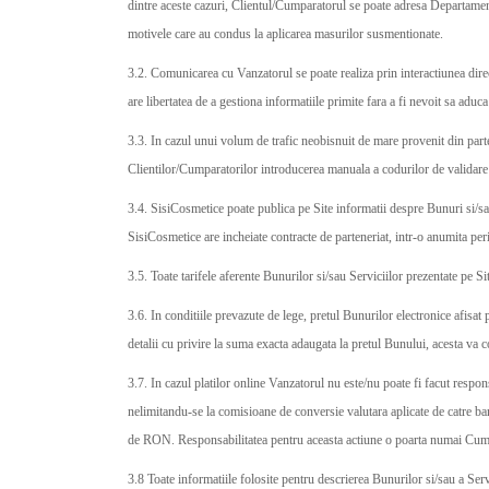
dintre aceste cazuri, Clientul/Cumparatorul se poate adresa Departamentu
motivele care au condus la aplicarea masurilor susmentionate.
3.2. Comunicarea cu Vanzatorul se poate realiza prin interactiunea dire
are libertatea de a gestiona informatiile primite fara a fi nevoit sa aduca
3.3. In cazul unui volum de trafic neobisnuit de mare provenit din parte
Clientilor/Cumparatorilor introducerea manuala a codurilor de validare d
3.4. SisiCosmetice poate publica pe Site informatii despre Bunuri si/sau 
SisiCosmetice are incheiate contracte de parteneriat, intr-o anumita peri
3.5. Toate tarifele aferente Bunurilor si/sau Serviciilor prezentate pe 
3.6. In conditiile prevazute de lege, pretul Bunurilor electronice afisat
detalii cu privire la suma exacta adaugata la pretul Bunului, acesta va 
3.7. In cazul platilor online Vanzatorul nu este/nu poate fi facut respo
nelimitandu-se la comisioane de conversie valutara aplicate de catre ban
de RON. Responsabilitatea pentru aceasta actiune o poarta numai Cum
3.8 Toate informatiile folosite pentru descrierea Bunurilor si/sau a Servi