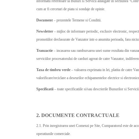
informatii referitoare la Bunuri si Servicii adaugate in sectiunea “Co
cum ar fi cercetari de piata si sondaje de opinie.
Document
– prezentele Termene si Conditii.
Newsletter
– mijloc de informare periodic, exclusiv electronic, respect
promotiilor desfasurate de Vanzator intr-o anumita perioada, fara niciun
Tranzactie
– incasarea sau rambursarea unei sume rezultata din vanzar
serviciilor procesatorului de carduri agreat de catre Vanzator, indiferen
Taxa de timbru verde
– valoarea exprimata in lei, platita de catre Van
valorificare/reciclare a deseurilor echipamentelor electrice si electronic
Specificatii
– toate specificatiile si/sau descrierile Bunurilor si Servici
2. DOCUMENTE CONTRACTUALE
2.1. Prin inregistrarea unei Comenzi pe Site, Cumparatorul este de aco
operatiunile comerciale.