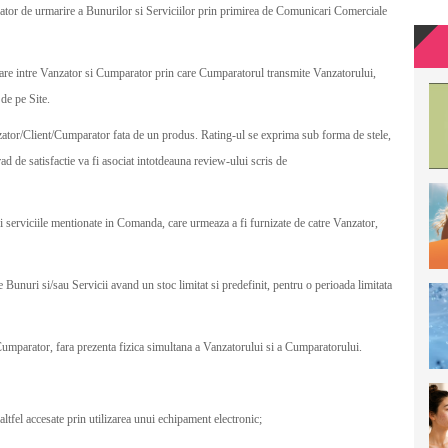
nzator de urmarire a Bunurilor si Serviciilor prin primirea de Comunicari Comerciale
re intre Vanzator si Cumparator prin care Cumparatorul transmite Vanzatorului,
 de pe Site.
izator/Client/Cumparator fata de un produs. Rating-ul se exprima sub forma de stele,
rad de satisfactie va fi asociat intotdeauna review-ului scris de
 serviciile mentionate in Comanda, care urmeaza a fi furnizate de catre Vanzator,
Bunuri si/sau Servicii avand un stoc limitat si predefinit, pentru o perioada limitata
 Cumparator, fara prezenta fizica simultana a Vanzatorului si a Cumparatorului.
u altfel accesate prin utilizarea unui echipament electronic;