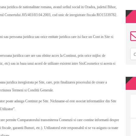
juridica de nationalitate romana, avand sediul social in Oradea, judetul Bihor,
strul Comertului J05/403/03.04.2003, cod unic de inregistrare fiscala RO15339782.
ni sau persoana juridica sau orice entitate juridica care isi face un Cont in Site si
persoana juridica care are sau obtine acces la Continut, prin orice mijloc de
c, etc) sau in baza unui acord de utilizare existent intre SisiCosmetice si acesta si
na juridica inregistrata pe Site, care, prin finalizarea procesului de creare a
 sectiunea Termeni si Conditii Generale.
or poate adauga Continut pe Site. Nickname-ul este asociat informatiilor din Site
tilizator”.
 care permite Cumparatorului transmiterea Comenzii si care contine informatii despre
iscale, garantii Bunuri, etc.). Utilizatorul este responsabil si se va asigura ca toate
alizate.