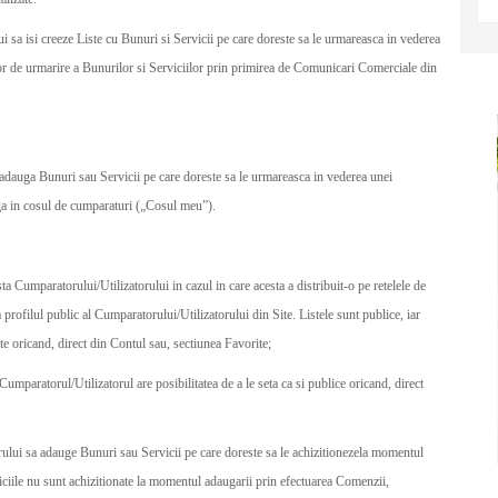
 sa isi creeze Liste cu Bunuri si Servicii pe care doreste sa le urmareasca in vederea
ator de urmarire a Bunurilor si Serviciilor prin primirea de Comunicari Comerciale din
 adauga Bunuri sau Servicii pe care doreste sa le urmareasca in vederea unei
auga in cosul de cumparaturi („Cosul meu”).
ta Cumparatorului/Utilizatorului in cazul in care acesta a distribuit-o pe retelele de
rofilul public al Cumparatorului/Utilizatorului din Site. Listele sunt publice, iar
ate oricand, direct din Contul sau, sectiunea Favorite;
 Cumparatorul/Utilizatorul are posibilitatea de a le seta ca si publice oricand, direct
ului sa adauge Bunuri sau Servicii pe care doreste sa le achizitionezela momentul
iciile nu sunt achizitionate la momentul adaugarii prin efectuarea Comenzii,