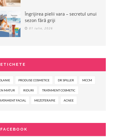
Îngrijirea pielii vara – secretul unui
sezon fără griji
01 iulie, 2026
ETICHETE
OLANIE
PRODUSE COSMETICE
DR SPILLER
MCCM
EN MATUR
RIDURI
TRATAMENT COSMETIC
RATAMENT FACIAL
MEZOTERAPIE
ACNEE
FACEBOOK