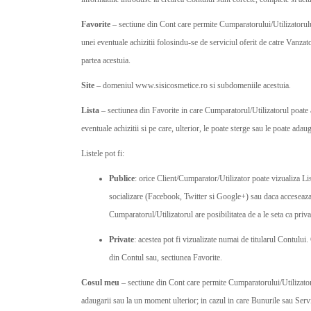
Favorite
– sectiune din Cont care permite Cumparatorului/Utilizatorului
unei eventuale achizitii folosindu-se de serviciul oferit de catre Vanz
partea acestuia.
Site
– domeniul www.sisicosmetice.ro si subdomeniile acestuia.
Lista
– sectiunea din Favorite in care Cumparatorul/Utilizatorul poate
eventuale achizitii si pe care, ulterior, le poate sterge sau le poate ad
Listele pot fi:
Publice
: orice Client/Cumparator/Utilizator poate vizualiza Lis
socializare (Facebook, Twitter si Google+) sau daca acceseaza p
Cumparatorul/Utilizatorul are posibilitatea de a le seta ca priv
Private
: acestea pot fi vizualizate numai de titularul Contului.
din Contul sau, sectiunea Favorite.
Cosul meu
– sectiune din Cont care permite Cumparatorului/Utilizator
adaugarii sau la un moment ulterior; in cazul in care Bunurile sau Serv