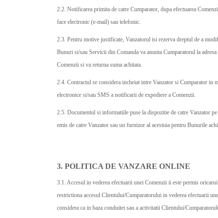
2.2. Notificarea primita de catre Cumparator, dupa efectuarea Comenzii
face electronic (e-mail) sau telefonic.
2.3. Pentru motive justificate, Vanzatorul isi rezerva dreptul de a mod
Bunuri si/sau Servicii din Comanda va anunta Cumparatorul la adresa de
Comenzii si va returna suma achitata.
2.4. Contractul se considera incheiat intre Vanzator si Cumparator in 
electronice si/sau SMS a notificarii de expediere a Comenzii.
2.5. Documentul si informatiile puse la dispozitie de catre Vanzator pe S
emis de catre Vanzator sau un furnizor al acestuia pentru Bunurile achi
3. POLITICA DE VANZARE ONLINE
3.1. Accesul in vederea efectuarii unei Comenzii ii este permis oricaru
restrictiona accesul Clientului/Cumparatorului in vederea efectuarii unei
considera ca in baza conduitei sau a activitatii Clientului/Cumparatorulu