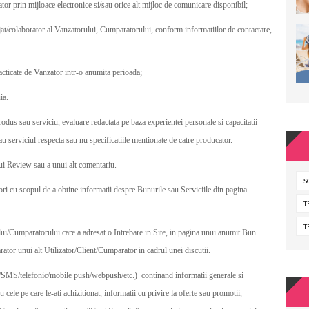
tor prin mijloace electronice si/sau orice alt mijloc de comunicare disponibil;
jat/colaborator al Vanzatorului, Cumparatorului, conform informatiilor de contactare,
practicate de Vanzator intr-o anumita perioada;
ia.
rodus sau serviciu, evaluare redactata pe baza experientei personale si capacitatii
au serviciul respecta sau nu specificatiile mentionate de catre producator.
ui Review sau a unui alt comentariu.
S
ori cu scopul de a obtine informatii despre Bunurile sau Serviciile din pagina
T
T
ului/Cumparatorului care a adresat o Intrebare in Site, in pagina unui anumit Bun.
ator unui alt Utilizator/Client/Cumparator in cadrul unei discutii.
il/SMS/telefonic/mobile push/webpush/etc.) continand informatii generale si
cele pe care le-ati achizitionat, informatii cu privire la oferte sau promotii,