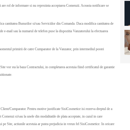
 are rol de informare si nu reprezinta acceptarea Comenzii. Aceasta notificare se
ifica cantitatea Bunurilor si/sau Serviciilor din Comanda. Daca modifica cantitatea de
 e-mail sau la numarul de telefon puse la dispozitia Vanzatorului la efectuarea
momentul primirii de catre Cumparator de la Vanzator, prin intermediul postei
ite vor sta la baza Contractului, in completarea acestuia fiind certificatul de garantie
zitionate.
i Client/Cumparator. Pentru motive justificate SisiCosmetice isi rezerva dreptul de a
 Comenzi si/sau la unele din modalitatile de plata acceptate, in cazul in care
i pe Site, actiunile acestuia ar putea prejudicia in vreun fel SisiCosmetice. In oricare