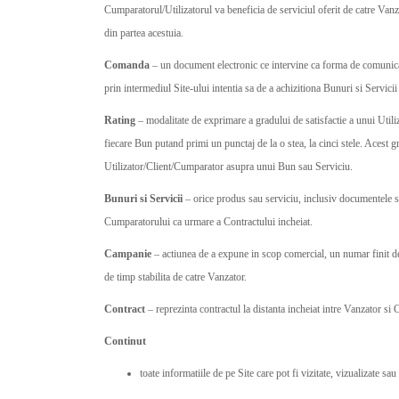
Cumparatorul/Utilizatorul va beneficia de serviciul oferit de catre Va
din partea acestuia.
Comanda
– un document electronic ce intervine ca forma de comunica
prin intermediul Site-ului intentia sa de a achizitiona Bunuri si Servicii
Rating
– modalitate de exprimare a gradului de satisfactie a unui Util
fiecare Bun putand primi un punctaj de la o stea, la cinci stele. Acest g
Utilizator/Client/Cumparator asupra unui Bun sau Serviciu.
Bunuri si Servicii
– orice produs sau serviciu, inclusiv documentele si
Cumparatorului ca urmare a Contractului incheiat.
Campanie
– actiunea de a expune in scop comercial, un numar finit de 
de timp stabilita de catre Vanzator.
Contract
– reprezinta contractul la distanta incheiat intre Vanzator si
Continut
toate informatiile de pe Site care pot fi vizitate, vizualizate sa