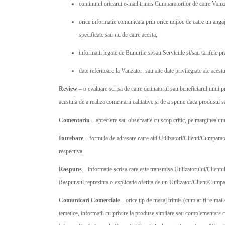
continutul oricarui e-mail trimis Cumparatorilor de catre Vanza
orice informatie comunicata prin orice mijloc de catre un anga
specificate sau nu de catre acesta;
informatii legate de Bunurile si/sau Serviciile si/sau tarifele 
date referitoare la Vanzator, sau alte date privilegiate ale acestu
Review
– o evaluare scrisa de catre detinatorul sau beneficiarul unui p
acestuia de a realiza comentarii calitative și de a spune daca produsul s
Comentariu
– apreciere sau observatie cu scop critic, pe marginea un
Intrebare
– formula de adresare catre alti Utilizatori/Clienti/Cumparat
respectiva.
Raspuns
– informatie scrisa care este transmisa Utilizatorului/Client
Raspunsul reprezinta o explicatie oferita de un Utilizator/Client/Cumpar
Comunicari Comerciale
– orice tip de mesaj trimis (cum ar fi: e-ma
tematice, informatii cu privire la produse similare sau complementare cu 