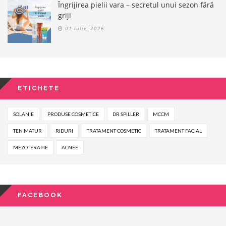
Îngrijirea pielii vara – secretul unui sezon fără
griji
01 iulie, 2026
ETICHETE
SOLANIE
PRODUSE COSMETICE
DR SPILLER
MCCM
TEN MATUR
RIDURI
TRATAMENT COSMETIC
TRATAMENT FACIAL
MEZOTERAPIE
ACNEE
FACEBOOK