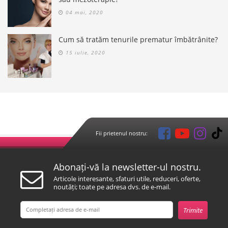
04 mai, 2020
Cum să tratăm tenurile prematur îmbătrânite?
15 iulie, 2020
Fii prietenul nostru:
Abonați-vă la newsletter-ul nostru.
Articole interesante, sfaturi utile, reduceri, oferte,
noutăți; toate pe adresa dvs. de e-mail.