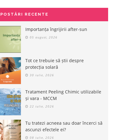
POSTĂRI RECENTE
Importanța îngrijirii after-sun
05 august, 2026
Tot ce trebuie să știi despre
protecția solară
30 iulie, 2026
Tratament Peeling Chimic utilizabile
și vara - MCCM
22 iulie, 2026
Tu tratezi acneea sau doar încerci să
ascunzi efectele ei?
08 iulie, 2026