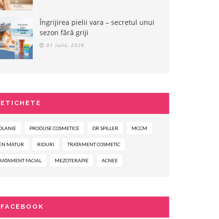
Îngrijirea pielii vara – secretul unui
sezon fără griji
01 iulie, 2026
ETICHETE
OLANIE
PRODUSE COSMETICE
DR SPILLER
MCCM
EN MATUR
RIDURI
TRATAMENT COSMETIC
RATAMENT FACIAL
MEZOTERAPIE
ACNEE
FACEBOOK