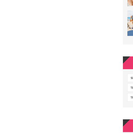
S
T
T