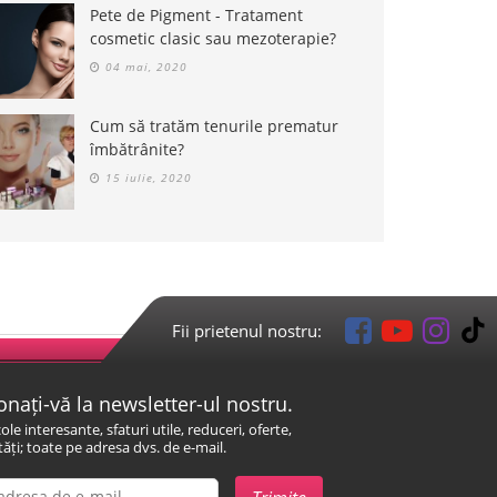
Pete de Pigment - Tratament
cosmetic clasic sau mezoterapie?
04 mai, 2020
Cum să tratăm tenurile prematur
îmbătrânite?
15 iulie, 2020
Fii prietenul nostru:
nați-vă la newsletter-ul nostru.
cole interesante, sfaturi utile, reduceri, oferte,
ăți; toate pe adresa dvs. de e-mail.