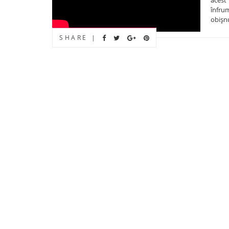
înfru
obişnu
SHARE |