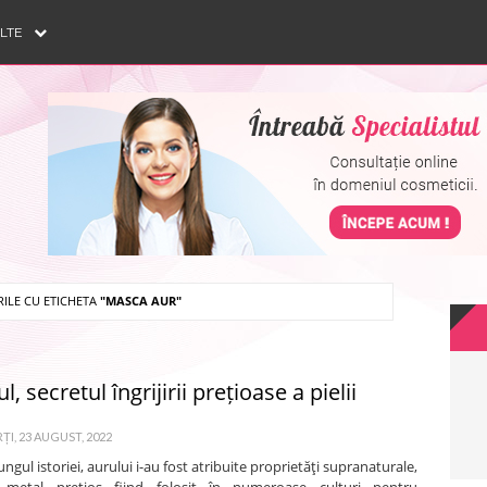
ULTE
RILE CU ETICHETA
"MASCA AUR"
l, secretul îngrijirii prețioase a pielii
I, 23 AUGUST, 2022
ungul istoriei, aurului i-au fost atribuite proprietăţi supranaturale,
 metal preţios fiind folosit în numeroase culturi pentru