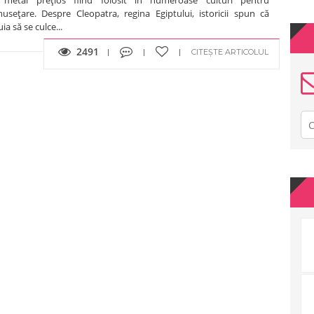
museţare. Despre Cleopatra, regina Egiptului, istoricii spun că
ia să se culce...
2491
CITEȘTE ARTICOLUL