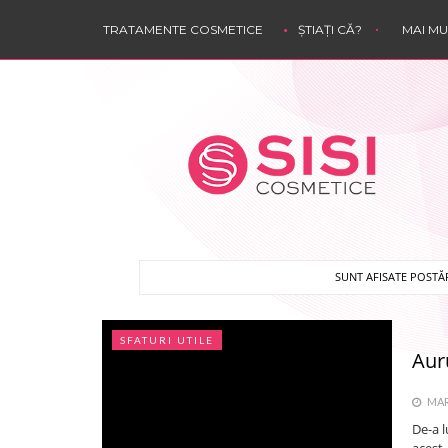
TRATAMENTE COSMETICE
ȘTIAȚI CĂ?
MAI M
SUNT AFISATE POSTĂ
SFATURI UTILE
Auru
MARȚ
De-a l
acest