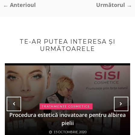
← Anterioul
Următorul →
TE-AR PUTEA INTERESA ȘI
URMĂTOARELE
MEZOTERAPIA
Mezoterapie - Tratament de lifting facial cu
fiole MCCM
06 MAI, 2020