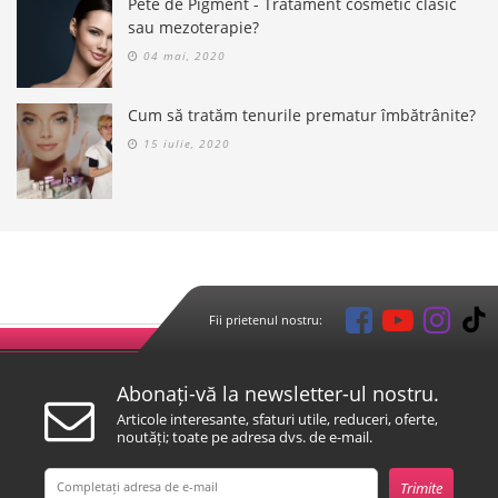
Pete de Pigment - Tratament cosmetic clasic
sau mezoterapie?
04 mai, 2020
Cum să tratăm tenurile prematur îmbătrânite?
15 iulie, 2020
Fii prietenul nostru:
Abonați-vă la newsletter-ul nostru.
Articole interesante, sfaturi utile, reduceri, oferte,
noutăți; toate pe adresa dvs. de e-mail.