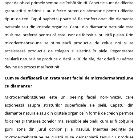
apar de obicei primele semne ale îmbătrânirii. Capetele sunt de diferite
granulații și mărimi și au diferite puteri de abraziune pentru diferite
tipuri de ten. Capul baghetei poate să fie confecționat din diamante
naturale sau din cristale organice. Capul din diamante naturale este
mult mai preferat pentru că este ușor de folosit și nu irită pielea. Prin
micodermabraziune se stimulează producția de celule noi și se
accelerează producția de colagen și elastină în piele. Regenerarea
celulară naturală se produce o dată la 30 de zile, dar odată cu vârsta
devine un proces mai încetinit.
Cum se desfășoară un tratament facial de microdermabraziune
cu diamante?
Microdermabraziunea este un peeling facial non-invaziv, care
acționează asupra straturilor superficiale ale pielii. Capătul din
diamante naturale sau din cristale organice în formă de creion permite
folosirea și tratarea zonelor mai sensibile ale pielii, cum ar fi colțurile
gurii, zona din jurul ochilor și a nasului. Înaintea ședinței de
microdermabraziune se curăță și se demachiază tenul cu produse