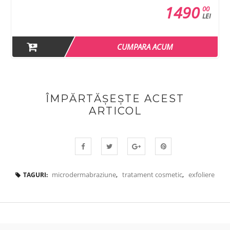
3490
00
LEI
CUMPARA ACUM
ÎMPĂRTĂȘEȘTE ACEST
ARTICOL
microdermabraziune
,
tratament cosmetic
,
exfoliere
TAGURI: