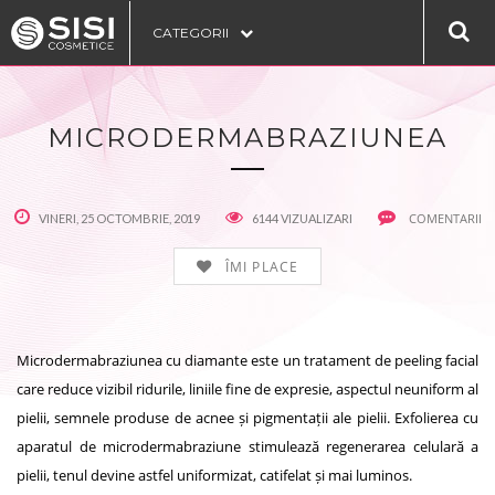
CATEGORII
MICRODERMABRAZIUNEA
COMENTARII
VINERI, 25 OCTOMBRIE, 2019
6144 VIZUALIZARI
ÎMI PLACE
Microdermabraziunea cu diamante este un tratament de peeling facial
care reduce vizibil ridurile, liniile fine de expresie, aspectul neuniform al
pielii, semnele produse de acnee și pigmentații ale pielii. Exfolierea cu
aparatul de microdermabraziune stimulează regenerarea celulară a
pielii, tenul devine astfel uniformizat, catifelat și mai luminos.