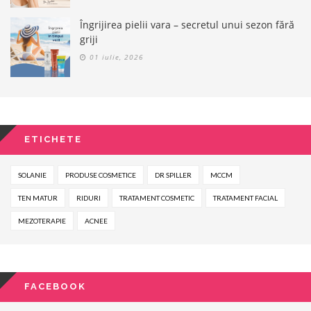
Îngrijirea pielii vara – secretul unui sezon fără
griji
01 iulie, 2026
ETICHETE
SOLANIE
PRODUSE COSMETICE
DR SPILLER
MCCM
TEN MATUR
RIDURI
TRATAMENT COSMETIC
TRATAMENT FACIAL
MEZOTERAPIE
ACNEE
FACEBOOK