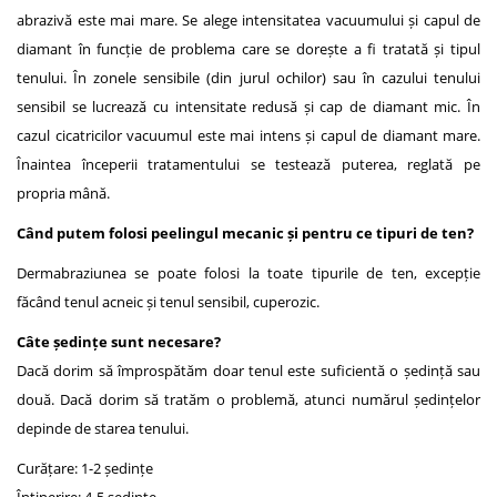
abrazivă este mai mare. Se alege intensitatea vacuumului și capul de
diamant în funcție de problema care se dorește a fi tratată și tipul
tenului. În zonele sensibile (din jurul ochilor) sau în cazului tenului
sensibil se lucrează cu intensitate redusă și cap de diamant mic. În
cazul cicatricilor vacuumul este mai intens și capul de diamant mare.
Înaintea începerii tratamentului se testează puterea, reglată pe
propria mână.
Când putem folosi peelingul mecanic și pentru ce tipuri de ten?
Dermabraziunea se poate folosi la toate tipurile de ten, excepție
făcând tenul acneic și tenul sensibil, cuperozic.
Câte ședințe sunt necesare?
Dacă dorim să împrospătăm doar tenul este suficientă o ședință sau
două. Dacă dorim să tratăm o problemă, atunci numărul ședințelor
depinde de starea tenului.
Curățare: 1-2 ședințe