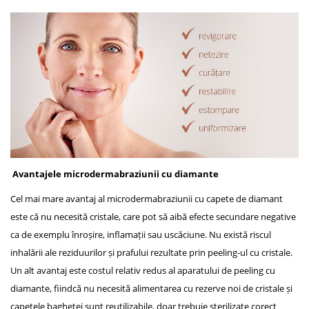
Avantajele microdermabraziunii cu diamante
Cel mai mare avantaj al microdermabraziunii cu capete de diamant
este că nu necesită cristale, care pot să aibă efecte secundare negative
ca de exemplu înroșire, inflamații sau uscăciune. Nu există riscul
inhalării ale reziduurilor și prafului rezultate prin peeling-ul cu cristale.
Un alt avantaj este costul relativ redus al aparatului de peeling cu
diamante, fiindcă nu necesită alimentarea cu rezerve noi de cristale și
capetele baghetei sunt reutilizabile, doar trebuie sterilizate corect