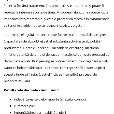
înaintea fiecărui tratament. Tratamentul este nedureros și poate fi
repetat la intervale scurte de timp. Microdermabraziunea poate lupta
împotriva fotoîmbătrânirii și este o procedură efectivă în tratamentele
cu tenurile problematice cu acnee, cicatrice, vergeturi.
În urma peelingului mecanic crește foarte mult permeabilitatea pielii
(capacitatea de absorbție) astfel substanța activă este absorbită în
profunzime. Odată cu peelingul mecanic se execută și un drenaj
limfatic (datorită sistemului de vacuum) astfel se pornește procesul de
detoxifiere a pielii. Prin peeling se obține o mai bună oxigenare a pielii.
Datorită îndepărtării stratului cornos care reprezintă protecția pielii,
aceasta tinde să îl refacă, astfel încât se intensifică procesul de
reînnoire celulară.
Rezultatele dermabraziunii sunt:
îndepărtarea celulelor moarte (stratului cornos)
curățarea pielii
îmbunătățirea permeabilității pielii