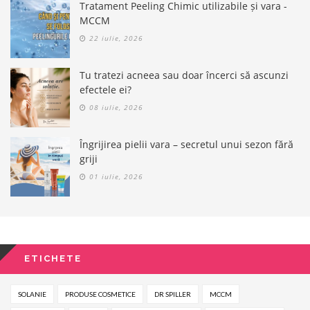
Tratament Peeling Chimic utilizabile și vara -
MCCM
22 iulie, 2026
Tu tratezi acneea sau doar încerci să ascunzi
efectele ei?
08 iulie, 2026
Îngrijirea pielii vara – secretul unui sezon fără
griji
01 iulie, 2026
ETICHETE
SOLANIE
PRODUSE COSMETICE
DR SPILLER
MCCM