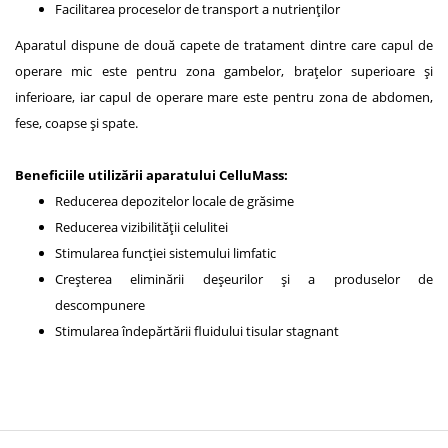
Facilitarea proceselor de transport a nutrienților
Aparatul dispune de două capete de tratament dintre care capul de
operare mic este pentru zona gambelor, brațelor superioare și
inferioare, iar capul de operare mare este pentru zona de abdomen,
fese, coapse și spate.
Beneficiile utilizării aparatului CelluMass:
Reducerea depozitelor locale de grăsime
Reducerea vizibilității celulitei
Stimularea funcției sistemului limfatic
Creșterea eliminării deșeurilor și a produselor de
descompunere
Stimularea îndepărtării fluidului tisular stagnant