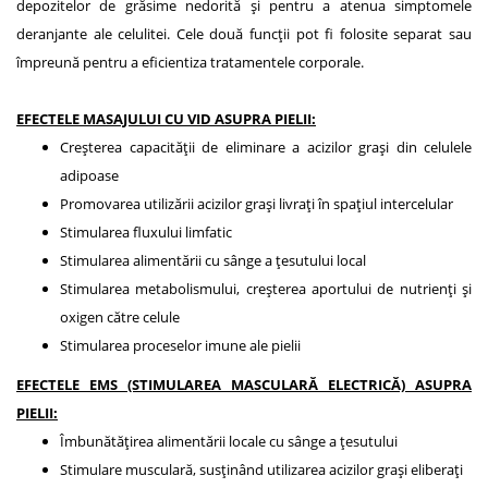
depozitelor de grăsime nedorită și pentru a atenua simptomele
deranjante ale celulitei. Cele două funcții pot fi folosite separat sau
împreună pentru a eficientiza tratamentele corporale.
EFECTELE MASAJULUI CU VID ASUPRA PIELII:
Creșterea capacității de eliminare a acizilor grași din celulele
adipoase
Promovarea utilizării acizilor grași livrați în spațiul intercelular
Stimularea fluxului limfatic
Stimularea alimentării cu sânge a țesutului local
Stimularea metabolismului, creșterea aportului de nutrienți și
oxigen către celule
Stimularea proceselor imune ale pielii
EFECTELE EMS (STIMULAREA MASCULARĂ ELECTRICĂ) ASUPRA
PIELII:
Îmbunătățirea alimentării locale cu sânge a țesutului
Stimulare musculară, susținând utilizarea acizilor grași eliberați