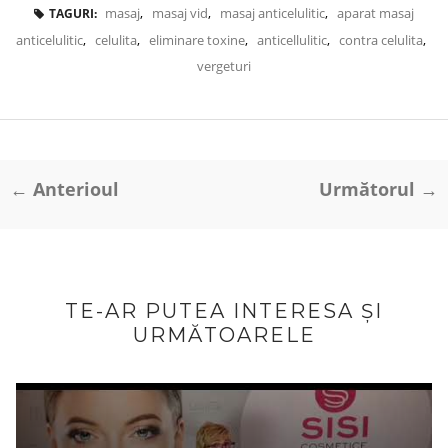
masaj
,
masaj vid
,
masaj anticelulitic
,
aparat masaj
TAGURI:
anticelulitic
,
celulita
,
eliminare toxine
,
anticellulitic
,
contra celulita
,
vergeturi
← Anterioul
Următorul →
TE-AR PUTEA INTERESA ȘI
URMĂTOARELE