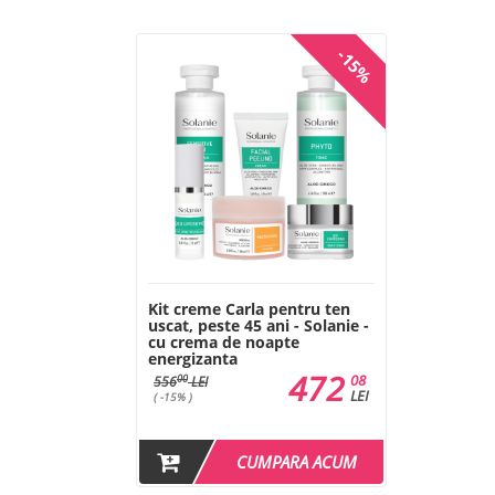
-15%
Kit creme Carla pentru ten
uscat, peste 45 ani - Solanie -
cu crema de noapte
energizanta
472
08
00
556
LEI
LEI
( -15% )
CUMPARA ACUM