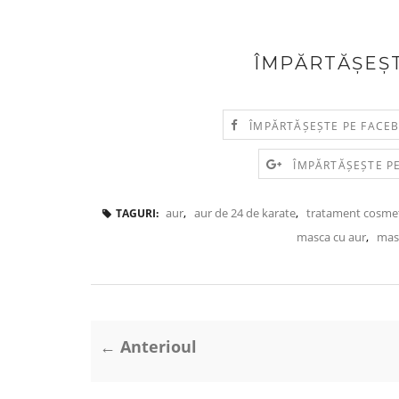
ÎMPĂRTĂȘEȘT
ÎMPĂRTĂȘEȘTE PE FACE
ÎMPĂRTĂȘEȘTE P
aur
,
aur de 24 de karate
,
tratament cosmet
TAGURI:
masca cu aur
,
mas
← Anterioul