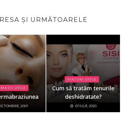
ERESA ȘI URMĂTOARELE
SFATURI UTILE
Cum să tratăm tenurile
MAȚII UTILE
ermabraziunea
deshidratate?
OCTOMBRIE, 2019
07 IULIE, 2020