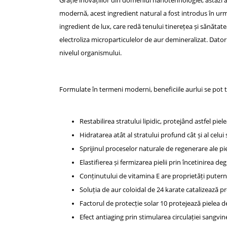
Grație inovațiilor din domeniul nanotehnologiei, astăzi 
modernă, acest ingredient natural a fost introdus în urm
ingredient de lux, care redă tenului tinerețea și sănătat
electroliza microparticulelor de aur demineralizat. Dator
nivelul organismului.
Formulate în termeni moderni, beneficiile aurlui se pot 
Restabilirea stratului lipidic, protejând astfel piel
Hidratarea atât al stratului profund cât și al celui su
Sprijinul proceselor naturale de regenerare ale piel
Elastifierea și fermizarea pielii prin încetinirea deg
Conținutului de vitamina E are proprietăți putern
Soluția de aur coloidal de 24 karate catalizează pr
Factorul de protecție solar 10 protejează pielea d
Efect antiaging prin stimularea circulației sangvi