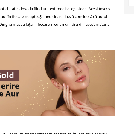
antichitate, dovada fiind un text medical egiptean. Acest înscris
ur în fiecare noapte. Şi medicina chineză consideră că aurul
Qing îşi masau faţa în fiecare zi cu un cilindru din acest material