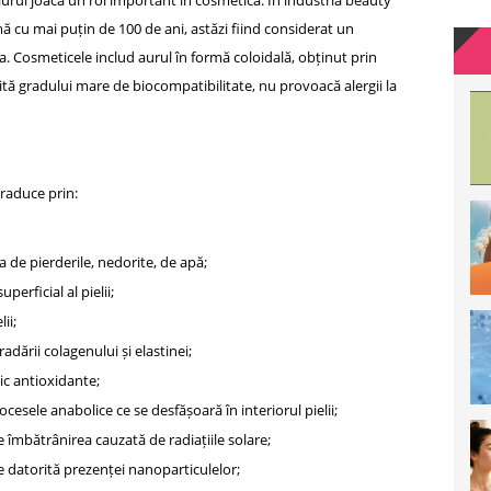
aurul joacă un rol important în cosmetică. În industria beauty
ă cu mai puțin de 100 de ani, astăzi fiind considerat un
ea. Cosmeticele includ aurul în formă coloidală, obținut prin
ită gradului mare de biocompatibilitate, nu provoacă alergii la
traduce prin:
ea de pierderile, nedorite, de apă;
perficial al pielii;
ii;
radării colagenului și elastinei;
ic antioxidante;
ocesele anabolice ce se desfășoară în interiorul pielii;
e îmbătrânirea cauzată de radiațiile solare;
ne datorită prezenței nanoparticulelor;