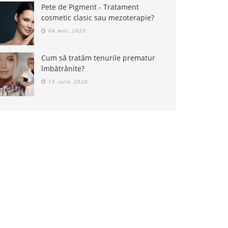
Pete de Pigment - Tratament
cosmetic clasic sau mezoterapie?
04 mai, 2020
Cum să tratăm tenurile prematur
îmbătrânite?
15 iulie, 2020